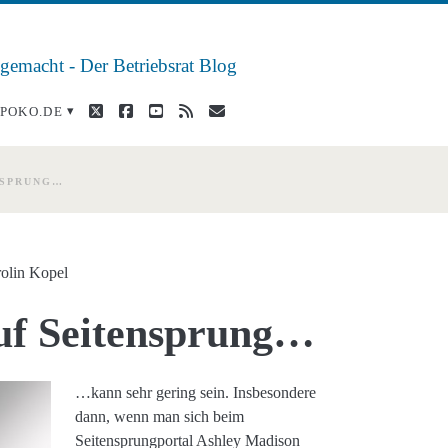
 gemacht - Der Betriebsrat Blog
twitter
facebook
youtube
rss
E-
POKO.DE
Mail
NSPRUNG…
olin Kopel
uf Seitensprung…
…kann sehr gering sein. Insbesondere
dann, wenn man sich beim
Seitensprungportal Ashley Madison