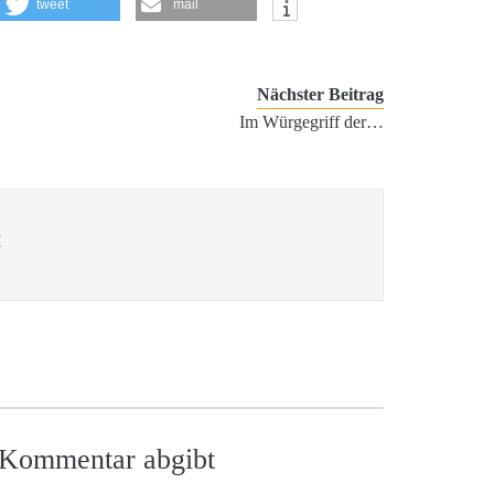
tweet
mail
Nächster Beitrag
Im Würgegriff der…
l
n Kommentar abgibt