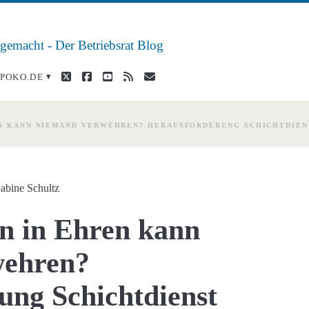
 gemacht - Der Betriebsrat Blog
twitter
facebook
youtube
rss
E-
POKO.DE
Mail
EN KANN NIEMAND VERWEHREN? HERAUSFORDERUNG SCHICHTDIEN
abine Schultz
en in Ehren kann
wehren?
ung Schichtdienst