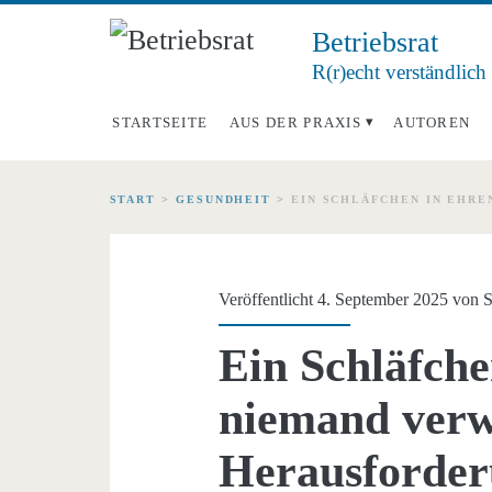
Betriebsrat
R(r)echt verständlich
STARTSEITE
AUS DER PRAXIS
AUTOREN
START
>
GESUNDHEIT
>
EIN SCHLÄFCHEN IN EHR
Veröffentlicht 4. September 2025 von
S
Ein Schläfch
niemand ver
Herausforder