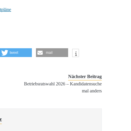
tpläne
tweet
mail
Nächster Beitrag
n
Betriebsratswahl 2026 – Kandidatensuche
mal anders
z