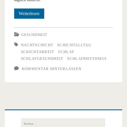
Ein
Weiterlesen
Schläfchen
in
GESUNDHEIT
Ehren
NACHTSCHICHT
SCHICHTALLTAG
SCHICHTARBEIT
SCHLAF
kann
SCHLAFGESUNDHEIT
SCHLAFRHYTHMUS
niemand
KOMMENTAR HINTERLASSEN
verwehren?
Herausforderung
Schichtdienst
Primäre
Seitenleiste
Suchen
nach: