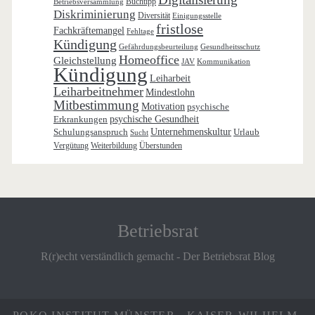
Buchtipp
Betriebsversammlung
Diskriminierung
Diversität
Einigungsstelle
fristlose
Fachkräftemangel
Fehltage
Kündigung
Gefährdungsbeurteilung
Gesundheitsschutz
Homeoffice
Gleichstellung
JAV
Kommunikation
Kündigung
Leiharbeit
Leiharbeitnehmer
Mindestlohn
Mitbestimmung
Motivation
psychische
Erkrankungen
psychische Gesundheit
Schulungsanspruch
Unternehmenskultur
Urlaub
Sucht
Vergütung
Weiterbildung
Überstunden
Betriebsrat
R(r)echt verständlich gemacht - Der Betriebsrat Blog