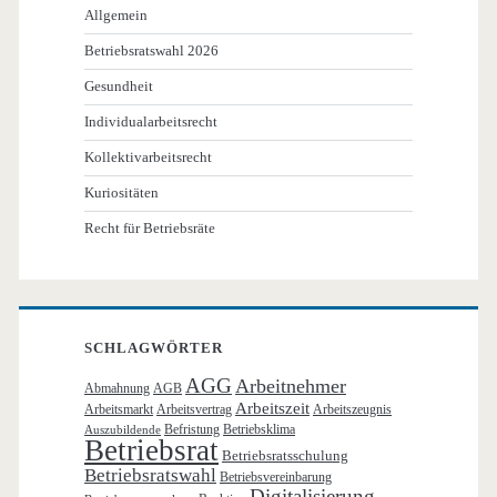
Allgemein
Betriebsratswahl 2026
Gesundheit
Individualarbeitsrecht
Kollektivarbeitsrecht
Kuriositäten
Recht für Betriebsräte
SCHLAGWÖRTER
AGG
Arbeitnehmer
Abmahnung
AGB
Arbeitszeit
Arbeitsmarkt
Arbeitsvertrag
Arbeitszeugnis
Befristung
Betriebsklima
Auszubildende
Betriebsrat
Betriebsratsschulung
Betriebsratswahl
Betriebsvereinbarung
Digitalisierung