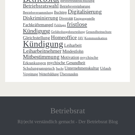
Betriebsratsschulung
Betriebsratswahl
Betriebsvereinbarung
Digitalisierung
Buchtipp
Betriebsversammlung
Diskriminierung
Diversität
Einigungsstelle
fristlose
Fachkräftemangel
Fehltage
Kündigung
Gefährdungsbeurteilung
Gesundheitsschutz
Homeoffice
Gleichstellung
JAV
Kommunikation
Kündigung
Leiharbeit
Leiharbeitnehmer
Mindestlohn
Mitbestimmung
Motivation
psychische
Erkrankungen
psychische Gesundheit
Schulungsanspruch
Unternehmenskultur
Urlaub
Sucht
Vergütung
Weiterbildung
Überstunden
Betriebsrat
R(r)echt verständlich gemacht - Der Betriebsrat Blog