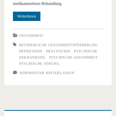
medikamentösen Behandlung.
Weit
Weiterlesen
verbreitete
psychische
GESUNDHEIT
Störung:
BETRIEBLICHE GESUNDHEITSFÖRDERUNG
DEPRESSION
PRÄVENTION
PSYCHISCHE
die
ERKRANKUNG
PSYCHISCHE GESUNDHEIT
Depression
PSYCHISCHE SÖRUNG
KOMMENTAR HINTERLASSEN
Primäre