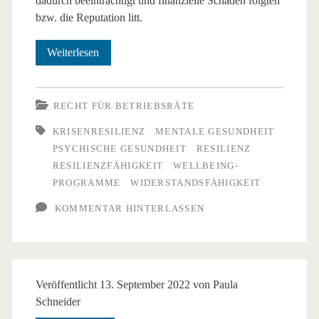
dadurch beeinträchtigt und finanzielle Schäden folgten
bzw. die Reputation litt.
Krisenresilienz
Weiterlesen
–
stabil
RECHT FÜR BETRIEBSRÄTE
und
KRISENRESILIENZ
MENTALE GESUNDHEIT
PSYCHISCHE GESUNDHEIT
RESILIENZ
belastbar
RESILIENZFÄHIGKEIT
WELLBEING-
in
PROGRAMME
WIDERSTANDSFÄHIGKEIT
unsicheren
KOMMENTAR HINTERLASSEN
Zeiten
Veröffentlicht 13. September 2022 von
Paula
Schneider