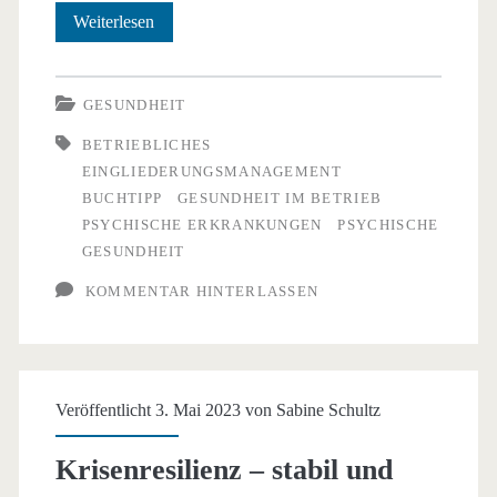
Buchtipp:
Weiterlesen
Psychische
Erkrankungen
GESUNDHEIT
im
BETRIEBLICHES
EINGLIEDERUNGSMANAGEMENT
betrieblichen
BUCHTIPP
GESUNDHEIT IM BETRIEB
Alltag
PSYCHISCHE ERKRANKUNGEN
PSYCHISCHE
GESUNDHEIT
KOMMENTAR HINTERLASSEN
Veröffentlicht 3. Mai 2023 von
Sabine Schultz
Krisenresilienz – stabil und