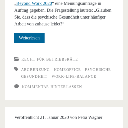
„
Beyond Work 2020
“ eine Meinungsumfrage in
Auftrag gegeben. Die Fragestellung lautete: „Glauben
Sie, dass die psychische Gesundheit unter häufiger
Arbeit von zuhause leidet?“
Leidet
Weiterlesen
die
psychische
RECHT FÜR BETRIEBSRÄTE
Gesundheit
ABGRENZUNG
HOMEOFFICE
PSYCHISCHE
GESUNDHEIT
WORK-LIFE-BALANCE
im
KOMMENTAR HINTERLASSEN
Homeoffice?
Veröffentlicht 21. Januar 2020 von
Petra Wagner