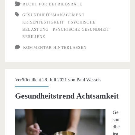
das
RECHT FÜR BETRIEBSRÄTE
Allheilmittel?
GESUNDHEITSMANAGEMENT
KRISENFESTIGKEIT
PSYCHISCHE
BELASTUNG
PSYCHISCHE GESUNDHEIT
RESILIENZ
KOMMENTAR HINTERLASSEN
Veröffentlicht 28. Juli 2021 von
Paul Wessels
Gesundheitstrend Achtsamkeit
Ge
sun
dhe
itst