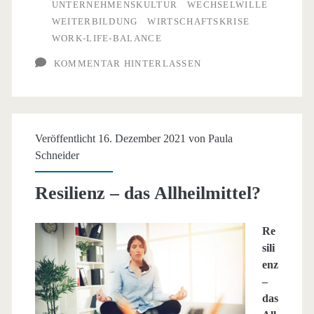
UNTERNEHMENSKULTUR
WECHSELWILLE
WEITERBILDUNG
WIRTSCHAFTSKRISE
WORK-LIFE-BALANCE
KOMMENTAR HINTERLASSEN
Veröffentlicht 16. Dezember 2021 von
Paula
Schneider
Resilienz – das Allheilmittel?
Re
sili
enz
–
das