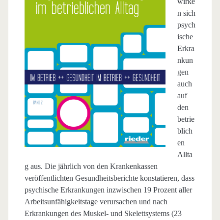
wirke
n sich
psych
ische
Erkra
nkun
gen
auch
auf
den
betrie
blich
en
Allta
g aus. Die jährlich von den Krankenkassen
veröffentlichten Gesundheitsberichte konstatieren, dass
psychische Erkrankungen inzwischen 19 Prozent aller
Arbeitsunfähigkeitstage verursachen und nach
Erkrankungen des Muskel- und Skelettsystems (23