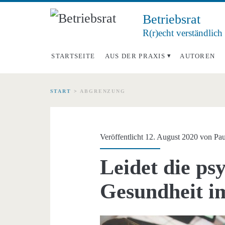
Betriebsrat
R(r)echt verständlich
STARTSEITE
AUS DER PRAXIS
AUTOREN
START
>
ABGRENZUNG
Schlagwort:
<span>Abgrenzung<
Veröffentlicht 12. August 2020 von
Pau
Leidet die ps
Gesundheit i