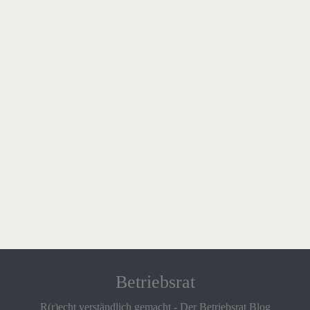
Betriebsrat
R(r)echt verständlich gemacht - Der Betriebsrat Blog