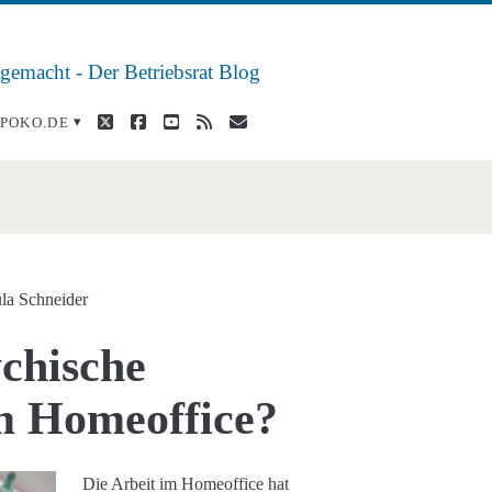
 gemacht - Der Betriebsrat Blog
twitter
facebook
youtube
rss
E-
POKO.DE
Mail
/span>
la Schneider
ychische
m Homeoffice?
Die Arbeit im Homeoffice hat