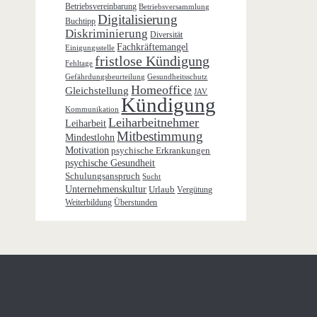
Betriebsvereinbarung
Betriebsversammlung
Digitalisierung
Buchtipp
Diskriminierung
Diversität
Fachkräftemangel
Einigungsstelle
fristlose Kündigung
Fehltage
Gefährdungsbeurteilung
Gesundheitsschutz
Homeoffice
Gleichstellung
JAV
Kündigung
Kommunikation
Leiharbeitnehmer
Leiharbeit
Mitbestimmung
Mindestlohn
Motivation
psychische Erkrankungen
psychische Gesundheit
Schulungsanspruch
Sucht
Unternehmenskultur
Urlaub
Vergütung
Weiterbildung
Überstunden