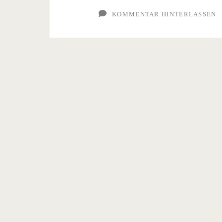
im
KOMMENTAR HINTERLASSEN
Homeoffice?