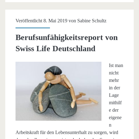
nehmen
zu
Veröffentlicht 8. Mai 2019 von
Sabine Schultz
Berufsunfähigkeitsreport von
Swiss Life Deutschland
Ist man
nicht
mehr
in der
Lage
mithilf
e der
eigene
n
Arbeitskraft für den Lebensunterhalt zu sorgen, wird