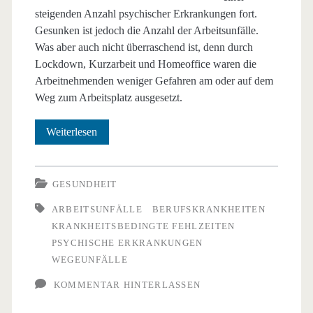
steigenden Anzahl psychischer Erkrankungen fort.
Gesunken ist jedoch die Anzahl der Arbeitsunfälle.
Was aber auch nicht überraschend ist, denn durch
Lockdown, Kurzarbeit und Homeoffice waren die
Arbeitnehmenden weniger Gefahren am oder auf dem
Weg zum Arbeitsplatz ausgesetzt.
2020:
Weiterlesen
Anzahl
der
GESUNDHEIT
Arbeitsunfälle
ARBEITSUNFÄLLE
BERUFSKRANKHEITEN
KRANKHEITSBEDINGTE FEHLZEITEN
sinkt
PSYCHISCHE ERKRANKUNGEN
–
WEGEUNFÄLLE
psychische
KOMMENTAR HINTERLASSEN
Probleme