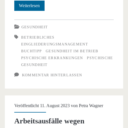
Buchtipp:
Weiterlesen
Psychische
Erkrankungen
GESUNDHEIT
im
BETRIEBLICHES
EINGLIEDERUNGSMANAGEMENT
betrieblichen
BUCHTIPP
GESUNDHEIT IM BETRIEB
Alltag
PSYCHISCHE ERKRANKUNGEN
PSYCHISCHE
GESUNDHEIT
KOMMENTAR HINTERLASSEN
Veröffentlicht 11. August 2023 von
Petra Wagner
Arbeitsausfälle wegen