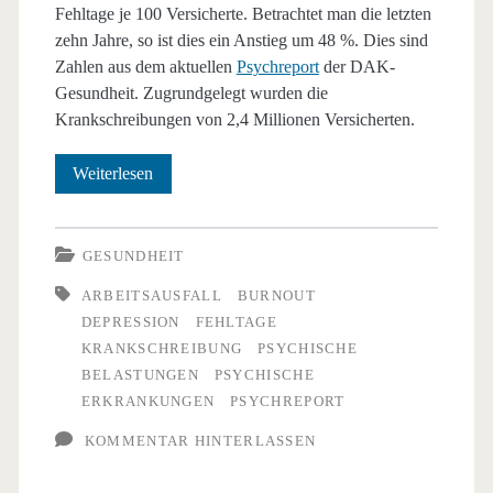
Fehltage je 100 Versicherte. Betrachtet man die letzten
zehn Jahre, so ist dies ein Anstieg um 48 %. Dies sind
Zahlen aus dem aktuellen
Psychreport
der DAK-
Gesundheit. Zugrundgelegt wurden die
Krankschreibungen von 2,4 Millionen Versicherten.
Psychische
Weiterlesen
Erkrankungen:
Arbeitsausfall
GESUNDHEIT
2022
ARBEITSAUSFALL
BURNOUT
DEPRESSION
FEHLTAGE
auf
KRANKSCHREIBUNG
PSYCHISCHE
Höchststand
BELASTUNGEN
PSYCHISCHE
ERKRANKUNGEN
PSYCHREPORT
KOMMENTAR HINTERLASSEN