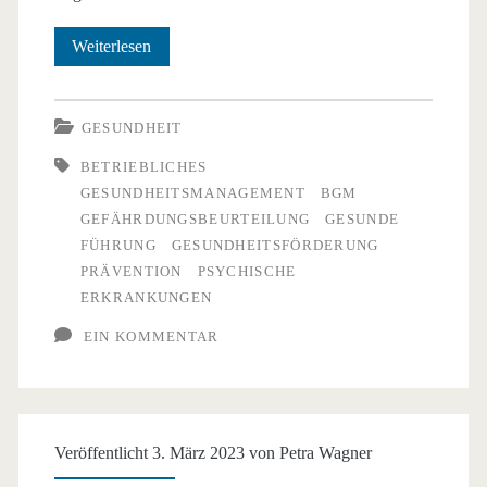
Betriebliches
Weiterlesen
Gesundheitsmanagement
–
GESUNDHEIT
ein
BETRIEBLICHES
GESUNDHEITSMANAGEMENT
BGM
Erfolgsmodell?
GEFÄHRDUNGSBEURTEILUNG
GESUNDE
FÜHRUNG
GESUNDHEITSFÖRDERUNG
PRÄVENTION
PSYCHISCHE
ERKRANKUNGEN
EIN KOMMENTAR
Veröffentlicht 3. März 2023 von
Petra Wagner