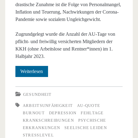
drastische Zunahme ist die Folge von Personalmangel,
Inflation und Teuerung, Nachwirkungen der Corona-
Pandemie sowie sozialem Ungleichgewicht.
Zugrundgelegt wurde die Anzahl der AU-Tage von
pflicht- und freiwillig versicherten Mitgliedern der
KKH (ohne Arbeitslose und Rentner*innen) im 1.
Halbjahr 2023.
Arbeitsausfälle
Weiterlesen
wegen
psychischer
GESUNDHEIT
Erkrankungen
ARBEITSUNFÄHIGKEIT
AU-QUOTE
BURNOUT
DEPRESSION
FEHLTAGE
stark
KRANKSCHREIBUNGEN
PSYCHISCHE
angestiegen
ERKRANKUNGEN
SEELISCHE LEIDEN
STRESSLEVEL