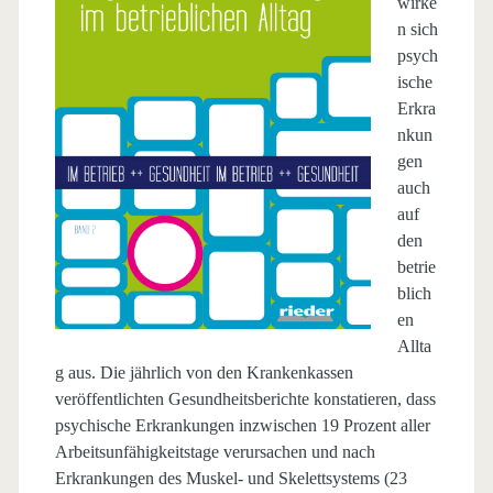
wirke
n sich
psych
ische
Erkra
nkun
gen
auch
auf
den
betrie
blich
en
Allta
g aus. Die jährlich von den Krankenkassen
veröffentlichten Gesundheitsberichte konstatieren, dass
psychische Erkrankungen inzwischen 19 Prozent aller
Arbeitsunfähigkeitstage verursachen und nach
Erkrankungen des Muskel- und Skelettsystems (23