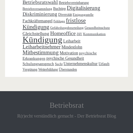
Betriebsratswahl
Betriebsvereinbarung
Digitalisierung
Buchtipp
Betriebsversammlung
Diskriminierung
Diversität
Einigungsstelle
fristlose
Fachkräftemangel
Fehltage
Kündigung
Gefährdungsbeurteilung
Gesundheitsschutz
Homeoffice
Gleichstellung
JAV
Kommunikation
Kündigung
Leiharbeit
Leiharbeitnehmer
Mindestlohn
Mitbestimmung
Motivation
psychische
Erkrankungen
psychische Gesundheit
Schulungsanspruch
Unternehmenskultur
Urlaub
Sucht
Vergütung
Weiterbildung
Überstunden
Betriebsrat
R(r)echt verständlich gemacht - Der Betriebsrat Blog