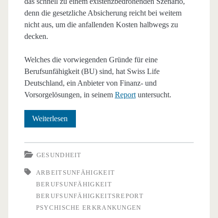
das schnell zu einem existenzbedrohenden Szenario,
denn die gesetzliche Absicherung reicht bei weitem
nicht aus, um die anfallenden Kosten halbwegs zu
decken.
Welches die vorwiegenden Gründe für eine
Berufsunfähigkeit (BU) sind, hat Swiss Life
Deutschland, ein Anbieter von Finanz- und
Vorsorgelösungen, in seinem
Report
untersucht.
Berufsunfähigkeitsreport
Weiterlesen
von
Swiss
GESUNDHEIT
Life
ARBEITSUNFÄHIGKEIT
BERUFSUNFÄHIGKEIT
Deutschland
BERUFSUNFÄHIGKEITSREPORT
PSYCHISCHE ERKRANKUNGEN