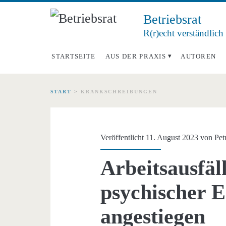
Betriebsrat
R(r)echt verständlich
STARTSEITE
AUS DER PRAXIS
AUTOREN
START
>
KRANKSCHREIBUNGEN
Schlagwort:
<span>Krankschrei
Veröffentlicht 11. August 2023 von
Pet
Arbeitsausfäl
psychischer 
angestiegen