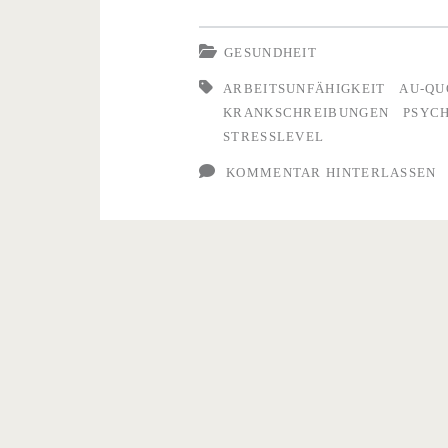
wegen
psychischer
GESUNDHEIT
Erkrankungen
ARBEITSUNFÄHIGKEIT
AU-QU
KRANKSCHREIBUNGEN
PSYC
stark
STRESSLEVEL
angestiegen
KOMMENTAR HINTERLASSEN