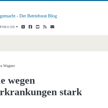
 gemacht - Der Betriebsrat Blog
twitter
facebook
youtube
rss
E-
POKO.DE
Mail
bungen</span>
ra Wagner
le wegen
Erkrankungen stark