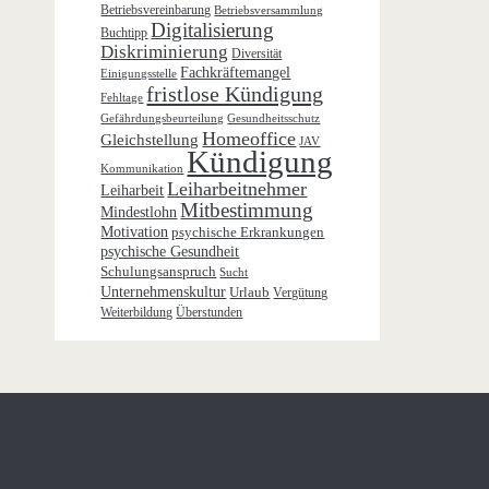
Betriebsvereinbarung
Betriebsversammlung
Digitalisierung
Buchtipp
Diskriminierung
Diversität
Fachkräftemangel
Einigungsstelle
fristlose Kündigung
Fehltage
Gefährdungsbeurteilung
Gesundheitsschutz
Homeoffice
Gleichstellung
JAV
Kündigung
Kommunikation
Leiharbeitnehmer
Leiharbeit
Mitbestimmung
Mindestlohn
Motivation
psychische Erkrankungen
psychische Gesundheit
Schulungsanspruch
Sucht
Unternehmenskultur
Urlaub
Vergütung
Weiterbildung
Überstunden