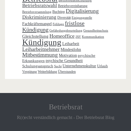
Betriebsratsschulung
Betriebsratswahl
Betriebsvereinbarung
Digitalisierung
Buchtipp
Betriebsversammlung
Diskriminierung
Diversität
Einigungsstelle
fristlose
Fachkräftemangel
Fehltage
Kündigung
Gefährdungsbeurteilung
Gesundheitsschutz
Homeoffice
Gleichstellung
JAV
Kommunikation
Kündigung
Leiharbeit
Leiharbeitnehmer
Mindestlohn
Mitbestimmung
Motivation
psychische
Erkrankungen
psychische Gesundheit
Schulungsanspruch
Unternehmenskultur
Urlaub
Sucht
Vergütung
Weiterbildung
Überstunden
Betriebsrat
R(r)echt verständlich gemacht - Der Betriebsrat Blog