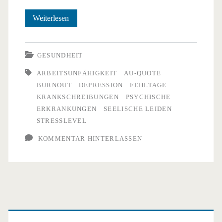
Arbeitsausfälle
Weiterlesen
wegen
psychischer
GESUNDHEIT
Erkrankungen
ARBEITSUNFÄHIGKEIT
AU-QUOTE
BURNOUT
DEPRESSION
FEHLTAGE
stark
KRANKSCHREIBUNGEN
PSYCHISCHE
angestiegen
ERKRANKUNGEN
SEELISCHE LEIDEN
STRESSLEVEL
KOMMENTAR HINTERLASSEN
Primäre