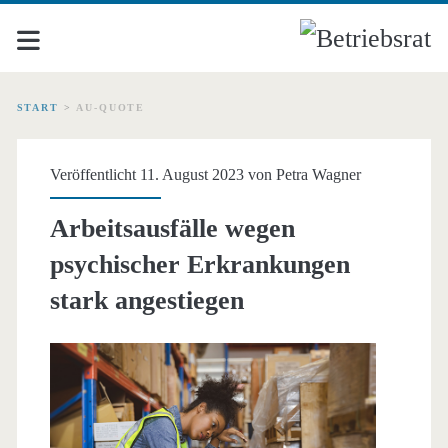
START
>
AU-QUOTE
Schlagwort:
Veröffentlicht 11. August 2023 von
Petra Wagner
<span>AU-
Arbeitsausfälle wegen
Quote</span>
psychischer Erkrankungen
stark angestiegen