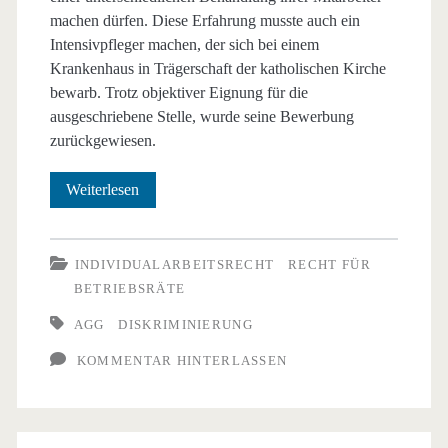
machen dürfen. Diese Erfahrung musste auch ein
Intensivpfleger machen, der sich bei einem
Krankenhaus in Trägerschaft der katholischen Kirche
bewarb. Trotz objektiver Eignung für die
ausgeschriebene Stelle, wurde seine Bewerbung
zurückgewiesen.
AGG
Weiterlesen
–
Keine
INDIVIDUALARBEITSRECHT
RECHT FÜR
BETRIEBSRÄTE
Benachteiligung
AGG
DISKRIMINIERUNG
von
KOMMENTAR HINTERLASSEN
religionslosen
Bewerbern
ArbG