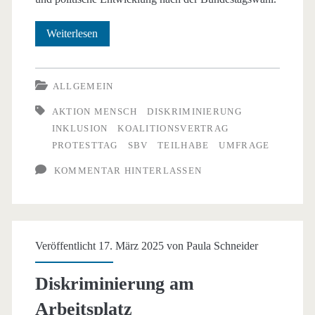
Inklusion
Weiterlesen
in
Gefahr?
ALLGEMEIN
Besorgter
AKTION MENSCH
DISKRIMINIERUNG
INKLUSION
KOALITIONSVERTRAG
Blick
PROTESTTAG
SBV
TEILHABE
UMFRAGE
auf
KOMMENTAR HINTERLASSEN
die
Politik
Veröffentlicht 17. März 2025 von
Paula Schneider
Diskriminierung am
Arbeitsplatz