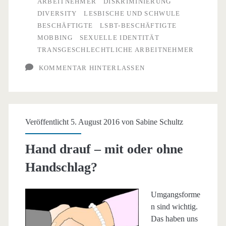
ARBEITNEHMER
DISKRIMINIERUNG
DIVERSITY
LESBISCHE UND SCHWULE
BESCHÄFTIGTE
LSBT-BESCHÄFTIGTE
MOBBING
SEXUELLE IDENTITÄT
TRANSGESCHLECHTLICHE ARBEITNEHMER
KOMMENTAR HINTERLASSEN
Veröffentlicht 5. August 2016 von
Sabine Schultz
Hand drauf – mit oder ohne
Handschlag?
Umgangsforme
n sind wichtig.
Das haben uns