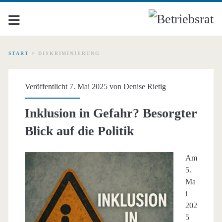
START
>
DISKRIMINIERUNG
Schlagwort:
Veröffentlicht 7. Mai 2025 von
Denise Rietig
<span>Diskriminierung<
Inklusion in Gefahr? Besorgter
Blick auf die Politik
Am
5.
Ma
i
202
5