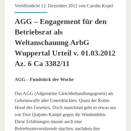
Veröffentlicht 12. Dezember 2012 von
Carolin Kopel
Aachen
Urteil
AGG – Engagement für den
v.
Betriebsrat als
14.
Weltanschauung ArbG
12.2012
Wuppertal Urteil v. 01.03.2012
Az.
Az. 6 Ca 3382/11
2
AGG – Fundstück der Woche
Ca
4226/11
Das AGG (Allgemeine Gleichbehandlungsgesetz) als
Geheimwaffe aller Unterdrückten. Quasi der Robin
Hood des Gesetzes. Doch manchmal geht so etwas aus
wie Don Quijotes Kampf gegen die Windmühlen.
Diese Erfahrungen musste auch eine
Betriebsratsvorsitzende machen, nachdem ihre