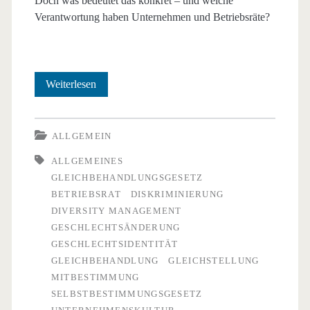
Doch was bedeutet das konkret – und welche
Verantwortung haben Unternehmen und Betriebsräte?
Das
Weiterlesen
Selbstbestimmungsgesetz:
Ein
ALLGEMEIN
Meilenstein
ALLGEMEINES
GLEICHBEHANDLUNGSGESETZ
für
BETRIEBSRAT
DISKRIMINIERUNG
Gleichbehandlung
DIVERSITY MANAGEMENT
GESCHLECHTSÄNDERUNG
im
GESCHLECHTSIDENTITÄT
Betrieb
GLEICHBEHANDLUNG
GLEICHSTELLUNG
MITBESTIMMUNG
SELBSTBESTIMMUNGSGESETZ