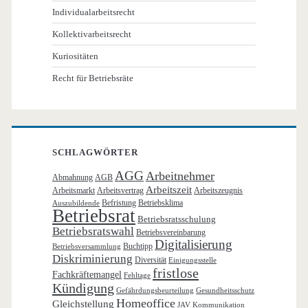
Individualarbeitsrecht
Kollektivarbeitsrecht
Kuriositäten
Recht für Betriebsräte
SCHLAGWÖRTER
AGG
Arbeitnehmer
Abmahnung
AGB
Arbeitszeit
Arbeitsmarkt
Arbeitsvertrag
Arbeitszeugnis
Befristung
Betriebsklima
Auszubildende
Betriebsrat
Betriebsratsschulung
Betriebsratswahl
Betriebsvereinbarung
Digitalisierung
Buchtipp
Betriebsversammlung
Diskriminierung
Diversität
Einigungsstelle
fristlose
Fachkräftemangel
Fehltage
Kündigung
Gefährdungsbeurteilung
Gesundheitsschutz
Homeoffice
Gleichstellung
JAV
Kommunikation