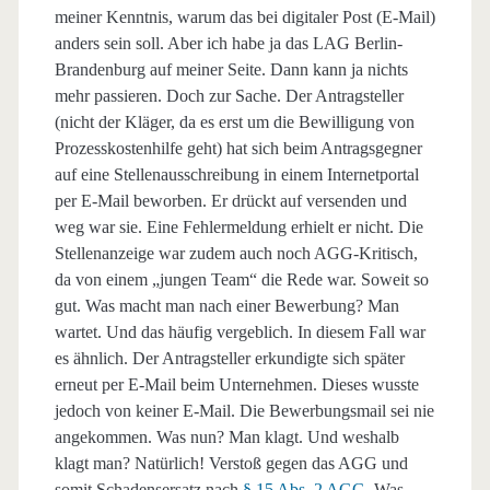
meiner Kenntnis, warum das bei digitaler Post (E-Mail)
anders sein soll. Aber ich habe ja das LAG Berlin-
Brandenburg auf meiner Seite. Dann kann ja nichts
mehr passieren. Doch zur Sache. Der Antragsteller
(nicht der Kläger, da es erst um die Bewilligung von
Prozesskostenhilfe geht) hat sich beim Antragsgegner
auf eine Stellenausschreibung in einem Internetportal
per E-Mail beworben. Er drückt auf versenden und
weg war sie. Eine Fehlermeldung erhielt er nicht. Die
Stellenanzeige war zudem auch noch AGG-Kritisch,
da von einem „jungen Team“ die Rede war. Soweit so
gut. Was macht man nach einer Bewerbung? Man
wartet. Und das häufig vergeblich. In diesem Fall war
es ähnlich. Der Antragsteller erkundigte sich später
erneut per E-Mail beim Unternehmen. Dieses wusste
jedoch von keiner E-Mail. Die Bewerbungsmail sei nie
angekommen. Was nun? Man klagt. Und weshalb
klagt man? Natürlich! Verstoß gegen das AGG und
somit Schadensersatz nach
§ 15 Abs. 2 AGG
. Was