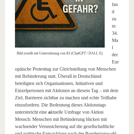
fan
d
zu
m
34.
Ma
l
Bild erstellt mit Unterstützung von KI (ChatGPT / DALL·E)
der
Eur
opäische Protesttag zur Gleichstellung von Menschen
mit Behinderung statt. Überall in Deutschland
beteiligten sich Organisationen, Initiativen und
Einzelpersonen mit Aktionen an diesem Tag – mit dem
Ziel, Barrieren sichtbar zu machen und echte Teilhabe
einzufordern. Die Bedeutung dieses Aktionstags
unterstreicht eine
a
ktuelle Umfrage von Aktion
Mensch: Menschen mit Behinderung blicken mit
wachsender Verunsicherung auf die gesellschaftliche
und politische Entwicklung nach der Bundestagswahl.