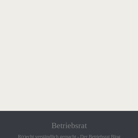
Betriebsrat
R(r)echt verständlich gemacht - Der Betriebsrat Blog