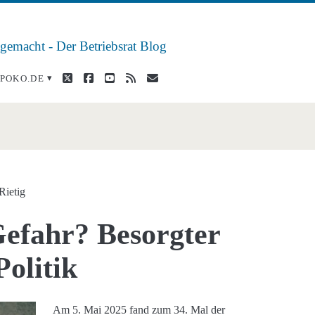
 gemacht - Der Betriebsrat Blog
twitter
facebook
youtube
rss
E-
POKO.DE
Mail
pan>
Rietig
Gefahr? Besorgter
Politik
Am 5. Mai 2025 fand zum 34. Mal der