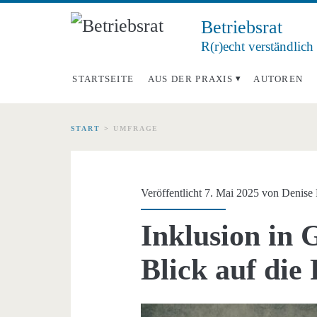
Betriebsrat
R(r)echt verständlich
STARTSEITE
AUS DER PRAXIS
AUTOREN
START
>
UMFRAGE
Schlagwort:
<span>Umfrage</s
Veröffentlicht 7. Mai 2025 von
Denise 
Inklusion in 
Blick auf die 