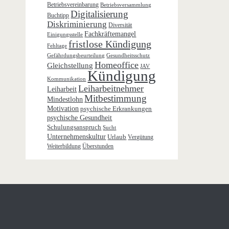
Betriebsvereinbarung
Betriebsversammlung
Digitalisierung
Buchtipp
Diskriminierung
Diversität
Fachkräftemangel
Einigungsstelle
fristlose Kündigung
Fehltage
Gefährdungsbeurteilung
Gesundheitsschutz
Homeoffice
Gleichstellung
JAV
Kündigung
Kommunikation
Leiharbeitnehmer
Leiharbeit
Mitbestimmung
Mindestlohn
Motivation
psychische Erkrankungen
psychische Gesundheit
Schulungsanspruch
Sucht
Unternehmenskultur
Urlaub
Vergütung
Weiterbildung
Überstunden