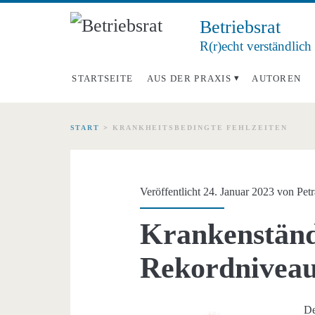
Betriebsrat
R(r)echt verständlich
STARTSEITE
AUS DER PRAXIS
AUTOREN
START
>
KRANKHEITSBEDINGTE FEHLZEITEN
Schlagwort:
<span>krankheitsbe
Veröffentlicht 24. Januar 2023 von
Pet
Fehlzeiten</span>
Krankenständ
Rekordnivea
De