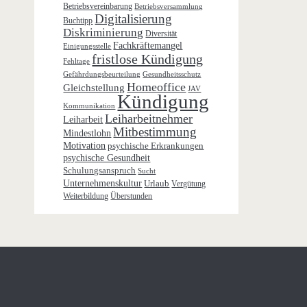
Betriebsvereinbarung
Betriebsversammlung
Digitalisierung
Buchtipp
Diskriminierung
Diversität
Fachkräftemangel
Einigungsstelle
fristlose Kündigung
Fehltage
Gefährdungsbeurteilung
Gesundheitsschutz
Homeoffice
Gleichstellung
JAV
Kündigung
Kommunikation
Leiharbeitnehmer
Leiharbeit
Mitbestimmung
Mindestlohn
Motivation
psychische Erkrankungen
psychische Gesundheit
Schulungsanspruch
Sucht
Unternehmenskultur
Urlaub
Vergütung
Weiterbildung
Überstunden