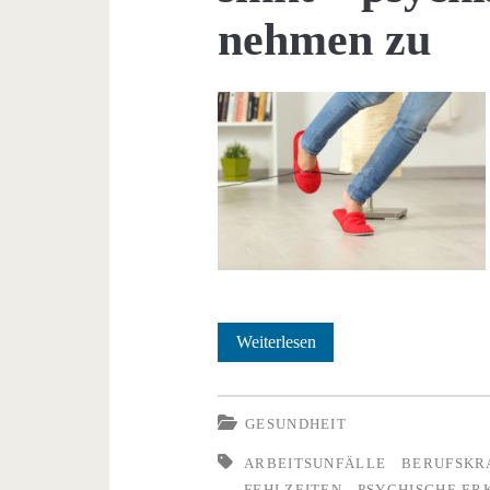
nehmen zu
2020:
Weiterlesen
Anzahl
der
GESUNDHEIT
Arbeitsunfälle
ARBEITSUNFÄLLE
BERUFSKR
FEHLZEITEN
PSYCHISCHE E