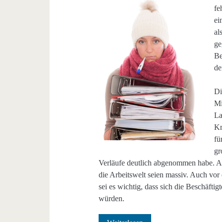
fe
ei
al
ge
Be
de
Di
Mi
La
Kr
fü
gr
Verläufe deutlich abgenommen habe. A
die Arbeitswelt seien massiv. Auch v
sei es wichtig, dass sich die Beschäfti
würden.