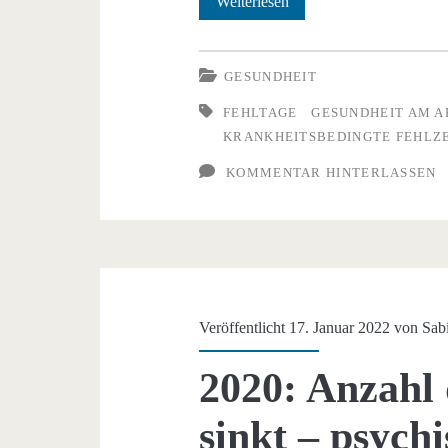
Krankenstände
Weiterlesen
2022
auf
GESUNDHEIT
Rekordniveau
FEHLTAGE
GESUNDHEIT AM A
KRANKHEITSBEDINGTE FEHLZ
KOMMENTAR HINTERLASSEN
Veröffentlicht 17. Januar 2022 von
Sab
2020: Anzahl 
sinkt – psych