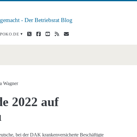
 gemacht - Der Betriebsrat Blog
twitter
facebook
youtube
rss
E-
POKO.DE
Mail
dingte
ra Wagner
e 2022 auf
u
utsche, bei der DAK krankenversicherte Beschäftigte