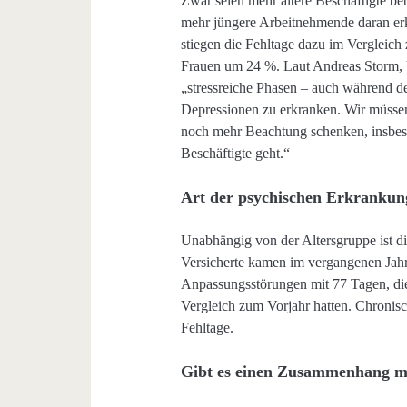
Zwar seien mehr ältere Beschäftigte be
mehr jüngere Arbeitnehmende daran erk
stiegen die Fehltage dazu im Vergleic
Frauen um 24 %. Laut Andreas Storm, 
„stressreiche Phasen – auch während de
Depressionen zu erkranken. Wir müssen
noch mehr Beachtung schenken, insbe
Beschäftigte geht.“
Art der psychischen Erkrankun
Unabhängig von der Altersgruppe ist d
Versicherte kamen im vergangenen Jahr
Anpassungsstörungen mit 77 Tagen, di
Vergleich zum Vorjahr hatten. Chronis
Fehltage.
Gibt es einen Zusammenhang m