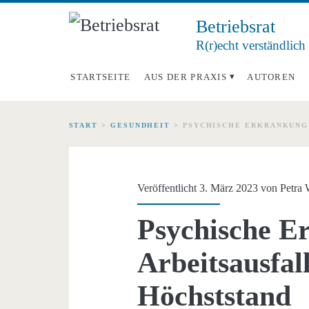
Betriebsrat
R(r)echt verständlich
STARTSEITE
AUS DER PRAXIS
AUTOREN
START
>
GESUNDHEIT
>
PSYCHISCHE ERKRANKUNGE
Veröffentlicht 3. März 2023 von
Petra
Psychische E
Arbeitsausfal
Höchststand