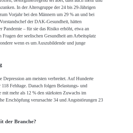
troffen, besorgniserregend sei aber, dass auch mehr und
ranken. In der Altersgruppe der 24 bis 29-Jährigen
h zum Vorjahr bei den Männern um 29 % an und bei
Vorstandschef der DAK-Gesundheit, hätten
r Pandemie – für sie das Risiko erhöht, etwa an
 Fragen der seelischen Gesundheit am Arbeitsplatz
sondere wenn es um Auszubildende und junge
g
ie Depression am meisten verbreitet. Auf Hunderte
 118 Fehltage. Danach folgen Belastungs- und
e mit mehr als 12 % den stärksten Zuwachs im
che Erschöpfung verursachte 34 und Angststörungen 23
it der Branche?