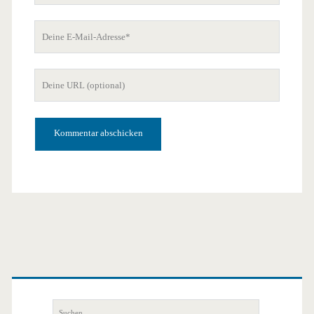
Deine
E-
Mail-
Deine
Adresse
Website-
URL
Primäre
Seitenleiste
Suchen