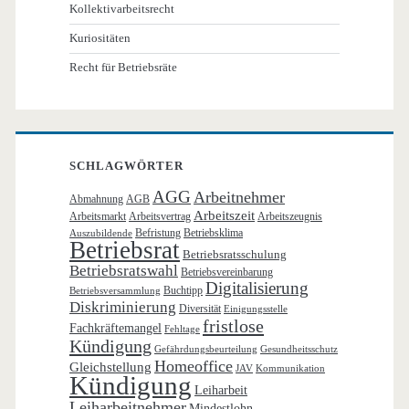
Kollektivarbeitsrecht
Kuriositäten
Recht für Betriebsräte
SCHLAGWÖRTER
AGG
Arbeitnehmer
Abmahnung
AGB
Arbeitszeit
Arbeitsmarkt
Arbeitsvertrag
Arbeitszeugnis
Befristung
Betriebsklima
Auszubildende
Betriebsrat
Betriebsratsschulung
Betriebsratswahl
Betriebsvereinbarung
Digitalisierung
Buchtipp
Betriebsversammlung
Diskriminierung
Diversität
Einigungsstelle
fristlose
Fachkräftemangel
Fehltage
Kündigung
Gefährdungsbeurteilung
Gesundheitsschutz
Homeoffice
Gleichstellung
JAV
Kommunikation
Kündigung
Leiharbeit
Leiharbeitnehmer
Mindestlohn