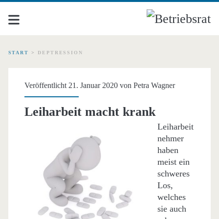
START
>
DEPTRESSION
Schlagwort:
Veröffentlicht 21. Januar 2020 von
Petra Wagner
<span>Deptression</spa
Leiharbeit macht krank
Leiharbeit
nehmer
haben
meist ein
schweres
Los,
welches
sie auch