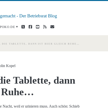
 gemacht - Der Betriebsrat Blog
twitter
facebook
youtube
rss
E-
POKO.DE
Mail
L DIE TABLETTE, DANN IST HIER GLEICH RUHE…
olin Kopel
ie Tablette, dann
ch Ruhe…
ze Nacht, weil er urinieren muss. Auch schön: Schieb