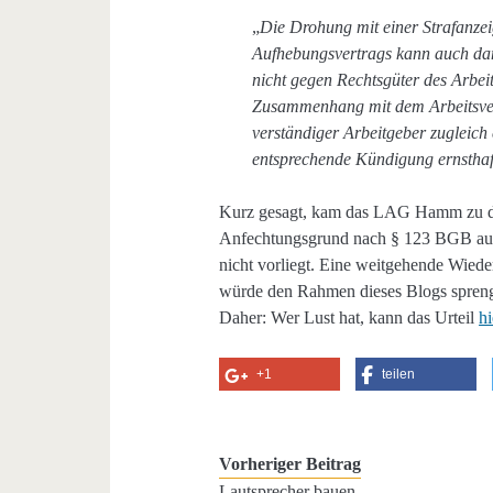
„
Die Drohung mit einer Strafanze
Aufhebungsvertrags kann auch dan
nicht gegen Rechtsgüter des Arbeit
Zusammenhang mit dem Arbeitsverhä
verständiger Arbeitgeber zugleic
entsprechende Kündigung ernsthaft
Kurz gesagt, kam das LAG Hamm zu dem
Anfechtungsgrund nach § 123 BGB auf
nicht vorliegt. Eine weitgehende Wi
würde den Rahmen dieses Blogs sprenge
Daher: Wer Lust hat, kann das Urteil
hi
+1
teilen
Vorheriger Beitrag
Lautsprecher bauen…