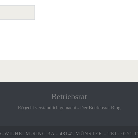
Betriebsrat
R(r)echt verständlich gemacht - Der Betriebsrat Blog
WILHELM-RING 3A - 48145 MÜNSTER - TEL: 0251 13