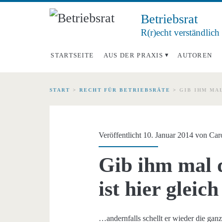
Betriebsrat
R(r)echt verständlich
STARTSEITE
AUS DER PRAXIS
AUTOREN
START
>
RECHT FÜR BETRIEBSRÄTE
>
GIB IHM MA
Veröffentlicht 10. Januar 2014 von
Car
Gib ihm mal d
ist hier glei
…andernfalls schellt er wieder die gan