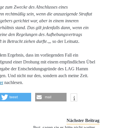
ige zum Zwecke des Abschlusses eines
n rechtmäßig sein, wenn die anzuzeigende Straftat
gebers gerichtet war, aber in einem inneren
ltnis stand. Das gilt jedenfalls dann, wenn ein
h eine den Regelungen des Aufhebungsvertrags
 in Betracht ziehen durfte.
„, so der Leitsatz.
 Ergebnis, dass im vorliegenden Fall ein
grund einer Drohung mit einem empfindlichen Übel
edergabe der Entscheidungsgründe des LAG Hamm
n. Und nicht nur den, sondern auch meine Zeit.
er
nachlesen.
tweet
mail
Nächster Beitrag
Psst, sagen sie es bitte nicht weiter…