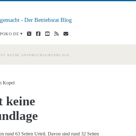
 gemacht - Der Betriebsrat Blog
twitter
facebook
youtube
rss
E-
POKO.DE
Mail
IST KEINE ANSPRUCHSGRUNDLAGE
n Kopel
t keine
undlage
en rund 63 Seiten Urteil. Davon sind rund 32 Seiten