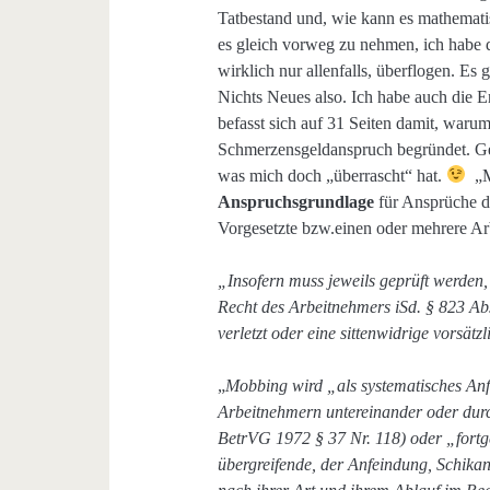
Tatbestand und, wie kann es mathemati
es gleich vorweg zu nehmen, ich habe de
wirklich nur allenfalls, überflogen. E
Nichts Neues also. Ich habe auch die E
befasst sich auf 31 Seiten damit, warum
Schmerzensgeldanspruch begründet. Gele
was mich doch „überrascht“ hat.
„M
Anspruchsgrundlage
für Ansprüche d
Vorgesetzte bzw.einen oder mehrere Ar
„Insofern muss jeweils geprüft werde
Recht des Arbeitnehmers iSd. § 823 Ab
verletzt oder eine sittenwidrige vorsä
„
Mobbing wird „als systematisches Anf
Arbeitnehmern untereinander oder dur
BetrVG 1972 § 37 Nr. 118) oder „fortg
übergreifende, der Anfeindung, Schika