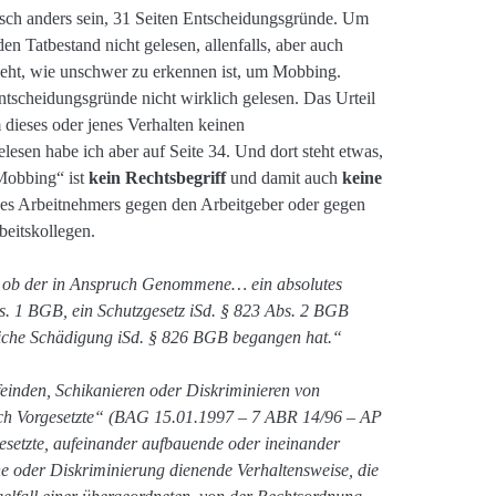
sch anders sein, 31 Seiten Entscheidungsgründe. Um
n Tatbestand nicht gelesen, allenfalls, aber auch
s geht, wie unschwer zu erkennen ist, um Mobbing.
ntscheidungsgründe nicht wirklich gelesen. Das Urteil
 dieses oder jenes Verhalten keinen
sen habe ich aber auf Seite 34. Und dort steht etwas,
obbing“ ist
kein Rechtsbegriff
und damit auch
keine
es Arbeitnehmers gegen den Arbeitgeber oder gegen
beitskollegen.
n, ob der in Anspruch Genommene… ein absolutes
s. 1 BGB, ein Schutzgesetz iSd. § 823 Abs. 2 BGB
tzliche Schädigung iSd. § 826 BGB begangen hat.“
einden, Schikanieren oder Diskriminieren von
ch Vorgesetzte“ (BAG 15.01.1997 – 7 ABR 14/96 – AP
esetzte, aufeinander aufbauende oder ineinander
ne oder Diskriminierung dienende Verhaltensweise, die