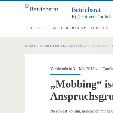
Betriebsrat
R(r)echt verständlich
STARTSEITE
AUS DER PRAXIS
AUTOREN
START
>
RECHT FÜR BETRIEBSRÄTE
>
„MOBBING“ 
Veröffentlicht 31. Mai 2013 von
Caroli
„Mobbing“ is
Anspruchsgr
Na sowas! Vor mir, nein neben mir lieg