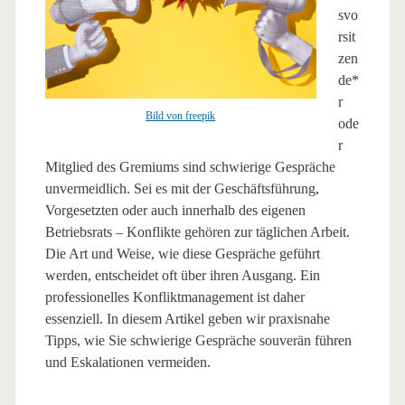
svo
rsit
zen
de*
r
Bild von freepik
ode
r
Mitglied des Gremiums sind schwierige Gespräche
unvermeidlich. Sei es mit der Geschäftsführung,
Vorgesetzten oder auch innerhalb des eigenen
Betriebsrats – Konflikte gehören zur täglichen Arbeit.
Die Art und Weise, wie diese Gespräche geführt
werden, entscheidet oft über ihren Ausgang. Ein
professionelles Konfliktmanagement ist daher
essenziell. In diesem Artikel geben wir praxisnahe
Tipps, wie Sie schwierige Gespräche souverän führen
und Eskalationen vermeiden.