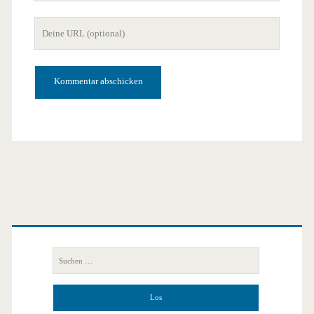
Mail-
Deine
Adresse
Website-
URL
Primäre
Seitenleiste
Suchen
nach: