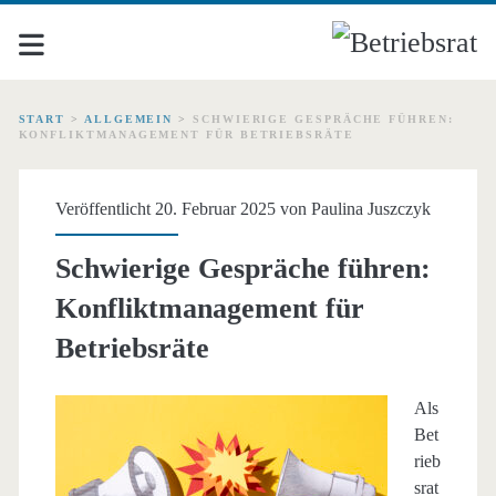
START
>
ALLGEMEIN
>
SCHWIERIGE GESPRÄCHE FÜHREN:
KONFLIKTMANAGEMENT FÜR BETRIEBSRÄTE
Veröffentlicht 20. Februar 2025 von
Paulina Juszczyk
Schwierige Gespräche führen:
Konfliktmanagement für
Betriebsräte
Als
Bet
rieb
srat