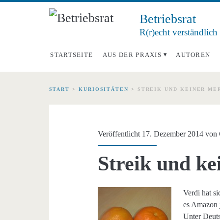
Betriebsrat
R(r)echt verständlich
STARTSEITE
AUS DER PRAXIS
AUTOREN
START
>
KURIOSITÄTEN
>
STREIK UND KEINER ME
Veröffentlicht 17. Dezember 2014 von
Streik und k
Verdi hat s
es Amazon j
Unter Deut