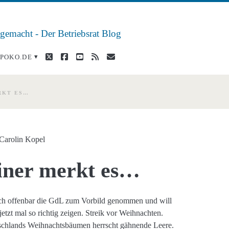
 gemacht - Der Betriebsrat Blog
twitter
facebook
youtube
rss
E-
POKO.DE
Mail
RKT ES…
Carolin Kopel
einer merkt es…
ich offenbar die GdL zum Vorbild genommen und will
etzt mal so richtig zeigen. Streik vor Weihnachten.
schlands Weihnachtsbäumen herrscht gähnende Leere.