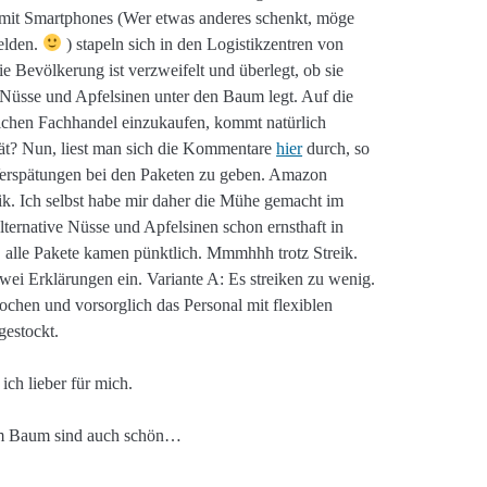
mit Smartphones (Wer etwas anderes schenkt, möge
melden.
) stapeln sich in den Logistikzentren von
 Bevölkerung ist verzweifelt und überlegt, ob sie
Nüsse und Apfelsinen unter den Baum legt. Auf die
lichen Fachhandel einzukaufen, kommt natürlich
ät? Nun, liest man sich die Kommentare
hier
durch, so
 Verspätungen bei den Paketen zu geben. Amazon
eik. Ich selbst habe mir daher die Mühe gemacht im
ternative Nüsse und Apfelsinen schon ernsthaft in
 alle Pakete kamen pünktlich. Mmmhhh trotz Streik.
zwei Erklärungen ein. Variante A: Es streiken zu wenig.
chen und vorsorglich das Personal mit flexiblen
gestockt.
ich lieber für mich.
rm Baum sind auch schön…