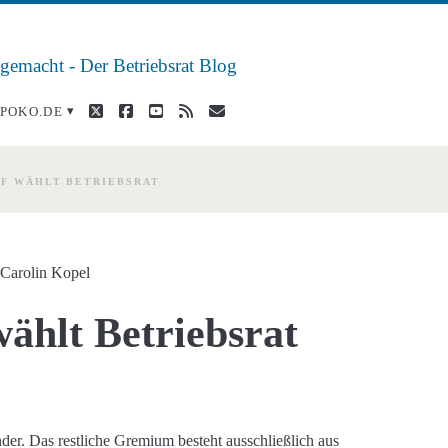
 gemacht - Der Betriebsrat Blog
twitter
facebook
youtube
rss
E-
POKO.DE
Mail
F WÄHLT BETRIEBSRAT
n
Carolin Kopel
ählt Betriebsrat
der. Das restliche Gremium besteht ausschließlich aus