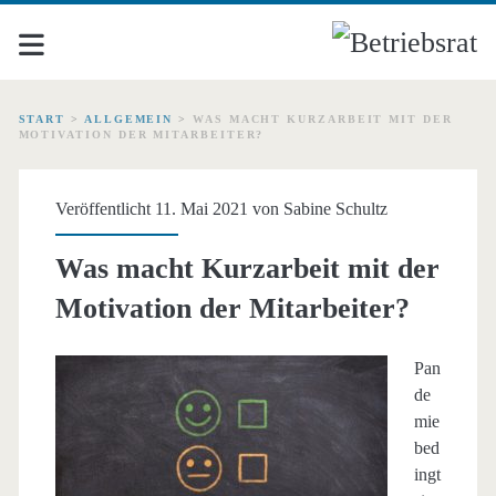
START
>
ALLGEMEIN
>
WAS MACHT KURZARBEIT MIT DER
MOTIVATION DER MITARBEITER?
Veröffentlicht 11. Mai 2021 von
Sabine Schultz
Was macht Kurzarbeit mit der
Motivation der Mitarbeiter?
Pan
de
mie
bed
ingt