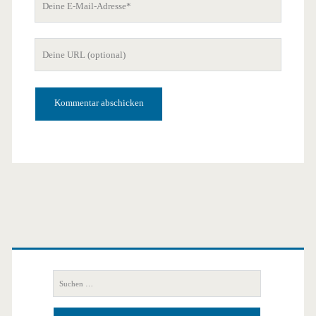
E-
Mail-
Deine
Adresse
Website-
URL
Primäre
Seitenleiste
Suchen
nach: