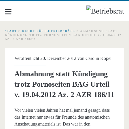
START
>
RECHT FÜR BETRIEBSRÄTE
>
ABMAHNUNG STATT
KÜNDIGUNG TROTZ PORNOSEITEN BAG URTEIL V. 19.04.2012
AZ. 2 AZR 186/11
Veröffentlicht 20. Dezember 2012 von
Carolin Kopel
Abmahnung statt Kündigung
trotz Pornoseiten BAG Urteil
v. 19.04.2012 Az. 2 AZR 186/11
Vor vielen vielen Jahren hat mal jemand gesagt, dass
das Internet nur etwas für Freunde des anatomischen
Anschauungsmaterials ist. Das war in den