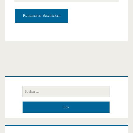
URL
Primäre
Seitenleiste
Suchen
nach: