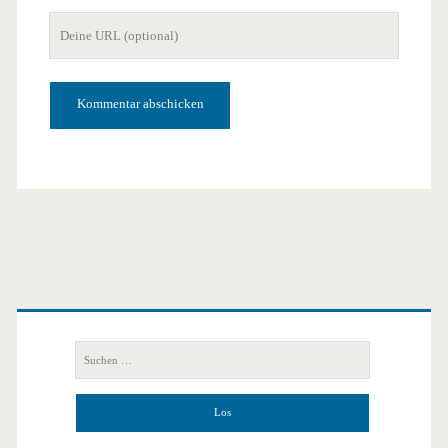
Mail-
Deine
Adresse
Website-
URL
Primäre
Seitenleiste
Suchen
nach: