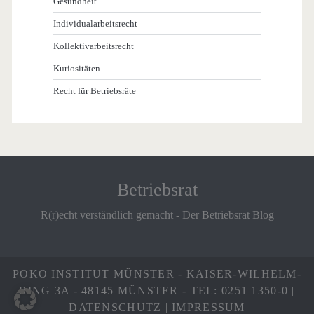
Gesundheit
Individualarbeitsrecht
Kollektivarbeitsrecht
Kuriositäten
Recht für Betriebsräte
Betriebsrat
R(r)echt verständlich gemacht - Der Betriebsrat Blog
POKO INSTITUT MÜNSTER - KAISER-WILHELM-
RING 3A - 48145 MÜNSTER - TEL: 0251 1350-0 |
DATENSCHUTZ
|
IMPRESSUM