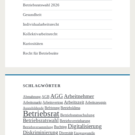
Betriebsratswahl 2026
Gesundheit
Individualarbeitsrecht
Kollektivarbeitsrecht
Kuriositäten
Recht für Betriebsräte
SCHLAGWÖRTER
AGG
Arbeitnehmer
Abmahnung
AGB
Arbeitszeit
Arbeitsmarkt
Arbeitsvertrag
Arbeitszeugnis
Befristung
Betriebsklima
Auszubildende
Betriebsrat
Betriebsratsschulung
Betriebsratswahl
Betriebsvereinbarung
Digitalisierung
Buchtipp
Betriebsversammlung
Diskriminierung
Diversität
Einigungsstelle