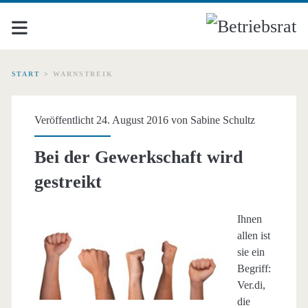
START
>
WARNSTREIK
Schlagwort:
Veröffentlicht 24. August 2016 von
Sabine Schultz
<span>Warnstreik</span
Bei der Gewerkschaft wird
gestreikt
Ihnen
allen ist
sie ein
Begriff:
Ver.di,
die