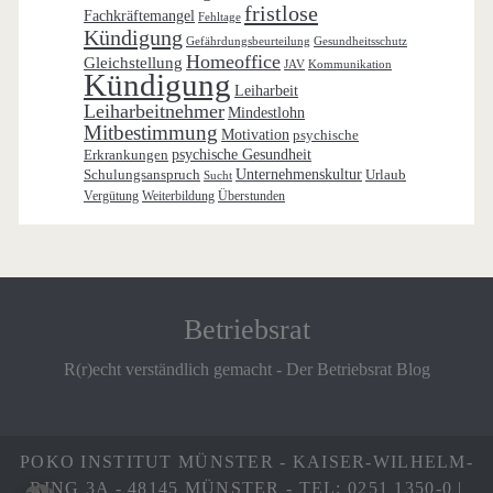
fristlose
Fachkräftemangel
Fehltage
Kündigung
Gefährdungsbeurteilung
Gesundheitsschutz
Homeoffice
Gleichstellung
JAV
Kommunikation
Kündigung
Leiharbeit
Leiharbeitnehmer
Mindestlohn
Mitbestimmung
Motivation
psychische
Erkrankungen
psychische Gesundheit
Schulungsanspruch
Unternehmenskultur
Urlaub
Sucht
Vergütung
Weiterbildung
Überstunden
Betriebsrat
R(r)echt verständlich gemacht - Der Betriebsrat Blog
POKO INSTITUT MÜNSTER - KAISER-WILHELM-
RING 3A - 48145 MÜNSTER - TEL: 0251 1350-0 |