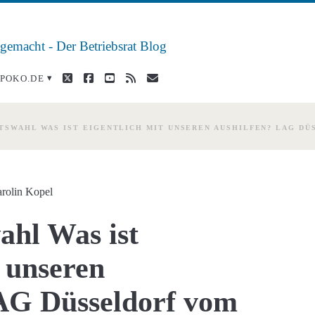
 gemacht - Der Betriebsrat Blog
twitter
facebook
youtube
rss
E-
POKO.DE
Mail
TSWAHL WAS IST EIGENTLICH MIT UNSEREN AUSHILFEN? LAG DÜSSE
rolin Kopel
ahl Was ist
t unseren
AG Düsseldorf vom