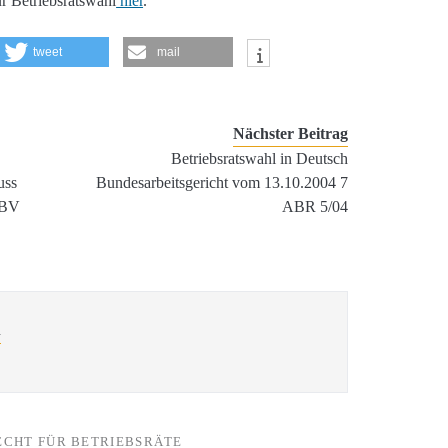
ur Betriebsratswahl
hier
.
tweet
mail
Nächster Beitrag
s
Betriebsratswahl in Deutsch
uss
Bundesarbeitsgericht vom 13.10.2004 7
aBV
ABR 5/04
l
ECHT FÜR BETRIEBSRÄTE