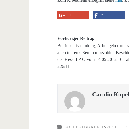
Zum Arbeitnehmerbegriff siehe
hier
. Z
+1
teilen
Vorheriger Beitrag
Betriebsratsschulung, Arbeitgeber mus
auch teureres Seminar bezahlen Beschl
des Hess. LAG vom 14.05.2012 16 T
226/11
Carolin Kope
KOLLEKTIVARBEITSRECHT
R