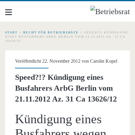
START
>
RECHT FÜR BETRIEBSRÄTE
>
SPEED?!? KÜNDIGUNG
EINES BUSFAHRERS ARBG BERLIN VOM 21.11.2012 AZ. 31 CA
13626/12
Veröffentlicht 22. November 2012 von
Carolin Kopel
Speed?!? Kündigung eines
Busfahrers ArbG Berlin vom
21.11.2012 Az. 31 Ca 13626/12
Kündigung eines
Busfahrers wegen