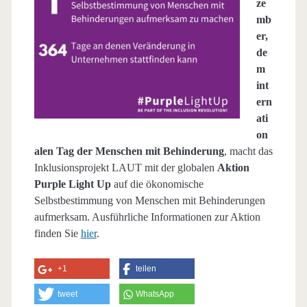
ze
mb
er,
de
m
int
ern
ati
on
alen Tag der Menschen mit Behinderung
, macht das
Inklusionsprojekt LAUT mit der globalen
Aktion
Purple Light Up
auf die ökonomische
Selbstbestimmung von Menschen mit Behinderungen
aufmerksam. Ausführliche Informationen zur Aktion
finden Sie
hier
.
+1
teilen
tweet
WhatsApp