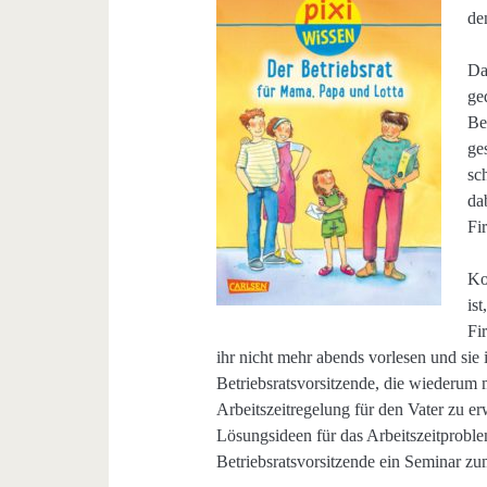
de
Da
ge
Be
ge
sc
da
Fi
Ko
is
Fi
ihr nicht mehr abends vorlesen und sie 
Betriebsratsvorsitzende, die wiederum m
Arbeitszeitregelung für den Vater zu e
Lösungsideen für das Arbeitszeitproble
Betriebsratsvorsitzende ein Seminar z