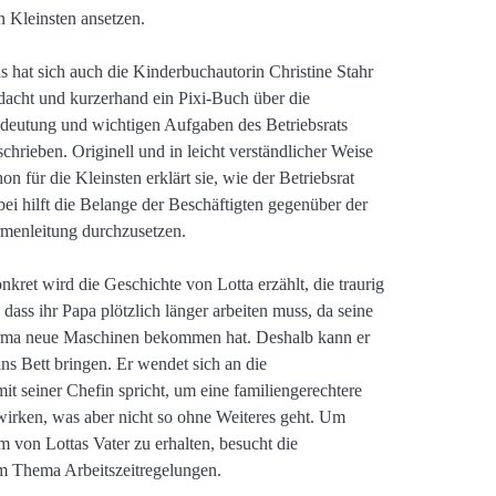
n Kleinsten ansetzen.
s hat sich auch die Kinderbuchautorin Christine Stahr
dacht und kurzerhand ein Pixi-Buch über die
deutung und wichtigen Aufgaben des Betriebsrats
schrieben. Originell und in leicht verständlicher Weise
hon für die Kleinsten erklärt sie, wie der Betriebsrat
bei hilft die Belange der Beschäftigten gegenüber der
rmenleitung durchzusetzen.
nkret wird die Geschichte von Lotta erzählt, die traurig
t, dass ihr Papa plötzlich länger arbeiten muss, da seine
rma neue Maschinen bekommen hat. Deshalb kann er
ins Bett bringen. Er wendet sich an die
it seiner Chefin spricht, um eine familiengerechtere
rwirken, was aber nicht so ohne Weiteres geht. Um
m von Lottas Vater zu erhalten, besucht die
um Thema Arbeitszeitregelungen.