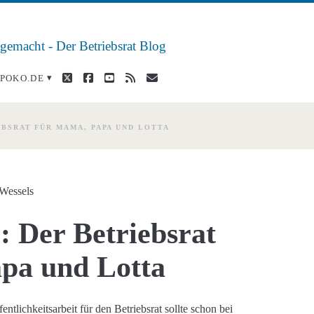
 gemacht - Der Betriebsrat Blog
twitter
facebook
youtube
rss
E-
POKO.DE
Mail
EBSRAT FÜR MAMA, PAPA UND LOTTA
 Wessels
: Der Betriebsrat
pa und Lotta
fentlichkeitsarbeit für den Betriebsrat sollte schon bei