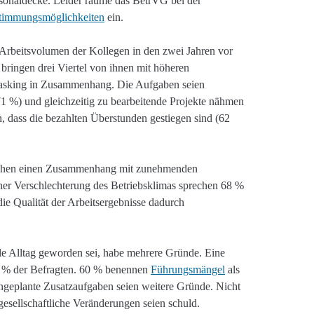
rsonaldecke. Leider räume das BetrVG bei der
timmungsmöglichkeiten
ein.
 Arbeitsvolumen der Kollegen in den zwei Jahren vor
ringen drei Viertel von ihnen mit höheren
tasking in Zusammenhang. Die Aufgaben seien
71 %) und gleichzeitig zu bearbeitende Projekte nähmen
h, dass die bezahlten Überstunden gestiegen sind (62
e sehen einen Zusammenhang mit zunehmenden
ner Verschlechterung des Betriebsklimas sprechen 68 %
die Qualität der Arbeitsergebnisse dadurch
ile Alltag geworden sei, habe mehrere Gründe. Eine
5 % der Befragten. 60 % benennen
Führungsmängel
als
ngeplante Zusatzaufgaben seien weitere Gründe. Nicht
gesellschaftliche Veränderungen seien schuld.