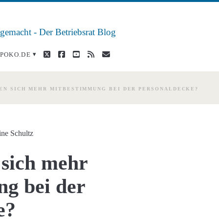
 gemacht - Der Betriebsrat Blog
twitter
facebook
youtube
rss
E-
POKO.DE
Mail
EN SICH MEHR MITBESTIMMUNG BEI DER PERSONALDECKE?
ine Schultz
 sich mehr
g bei der
e?