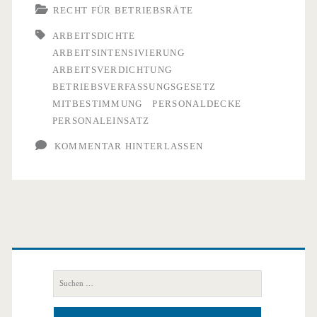
sich
RECHT FÜR BETRIEBSRÄTE
mehr
ARBEITSDICHTE
ARBEITSINTENSIVIERUNG
Mitbestimmung
ARBEITSVERDICHTUNG
bei
BETRIEBSVERFASSUNGSGESETZ
MITBESTIMMUNG
PERSONALDECKE
der
PERSONALEINSATZ
Personaldecke?
KOMMENTAR HINTERLASSEN
Primäre
Seitenleiste
Suchen
nach: