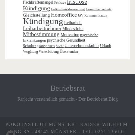
fristlose
Fachkräftemangel
Fehltage
Kündigung
Gefährdungsbeurteilung
Gesundheitsschutz
Homeoffice
Gleichstellung
JAV
Kommunikation
Kündigung
Leiharbeit
Leiharbeitnehmer
Mindestlohn
Mitbestimmung
Motivation
psychische
Erkrankungen
psychische Gesundheit
Schulungsanspruch
Unternehmenskultur
Urlaub
Sucht
Vergütung
Weiterbildung
Überstunden
Betriebsrat
R(r)echt verständlich gemacht - Der Betriebsrat Blog
POKO INSTITUT MÜNSTER - KAISER-WILHELM-
RING 3A - 48145 MÜNSTER - TEL: 0251 1350-0 |