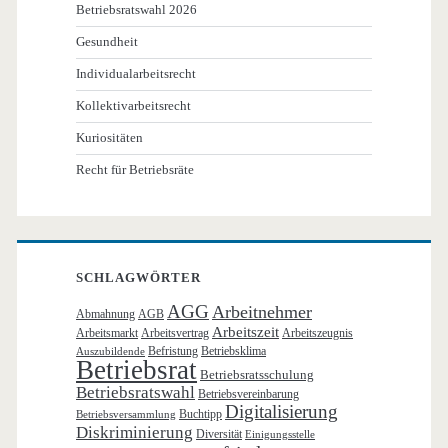
Betriebsratswahl 2026
Gesundheit
Individualarbeitsrecht
Kollektivarbeitsrecht
Kuriositäten
Recht für Betriebsräte
SCHLAGWÖRTER
AGG
Arbeitnehmer
Abmahnung
AGB
Arbeitszeit
Arbeitsmarkt
Arbeitsvertrag
Arbeitszeugnis
Befristung
Betriebsklima
Auszubildende
Betriebsrat
Betriebsratsschulung
Betriebsratswahl
Betriebsvereinbarung
Digitalisierung
Buchtipp
Betriebsversammlung
Diskriminierung
Diversität
Einigungsstelle