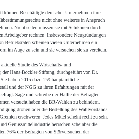
ft können Beschäftigte deutscher Unternehmen ihre
itbestimmungsrechte nicht ohne weiteres in Anspruch
ehmen. Nicht selten müssen sie mit Schikanen durch
en Arbeitgeber rechnen. Insbesondere Neugründungen
on Betriebsräten scheinen vielen Unternehmen ein
orn im Auge zu sein und sie versuchen sie zu vereiteln.
aktuelle Studie des Wirtschafts- und
I) der Hans-Böckler-Stiftung, durchgeführt von Dr.
 Sie haben 2015 dazu 159 hauptamtliche
tall und der NGG zu ihren Erfahrungen mit der
befragt.
Sage und schreibe der Hälfte der Befragten
ehmen versucht haben die BR-Wahlen zu behindern.
ndigung drohen oder die Bestellung des Wahlvorstands
 Gremien erschweren: Jedes Mittel scheint recht zu sein.
nd Genussmittelindustrie herrschen scheinbar die
teten 76% der Befragten von Störversuchen der