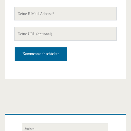
Deine
E-
Mail-
Deine
Adresse
Website-
URL
Primäre
Seitenleiste
Suchen
nach: