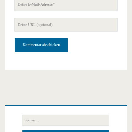
Deine
E-
Mail-
Deine
Adresse
Website-
URL
Primäre
Seitenleiste
Suchen
nach: