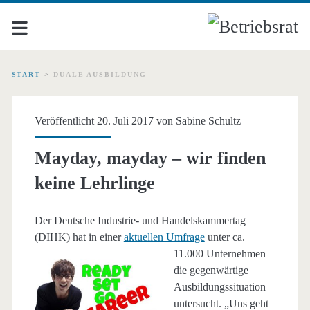
START
>
DUALE AUSBILDUNG
Schlagwort:
Veröffentlicht 20. Juli 2017 von
Sabine Schultz
<span>duale
Mayday, mayday – wir finden
Ausbildung</span>
keine Lehrlinge
Der Deutsche Industrie- und Handelskammertag
(DIHK) hat in einer
aktuellen Umfrage
unter ca.
11.000 Unternehmen
die gegenwärtige
Ausbildungssituation
untersucht. „Uns geht