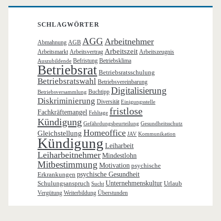
SCHLAGWÖRTER
AGG
Arbeitnehmer
Abmahnung
AGB
Arbeitszeit
Arbeitsmarkt
Arbeitsvertrag
Arbeitszeugnis
Befristung
Betriebsklima
Auszubildende
Betriebsrat
Betriebsratsschulung
Betriebsratswahl
Betriebsvereinbarung
Digitalisierung
Buchtipp
Betriebsversammlung
Diskriminierung
Diversität
Einigungsstelle
fristlose
Fachkräftemangel
Fehltage
Kündigung
Gefährdungsbeurteilung
Gesundheitsschutz
Homeoffice
Gleichstellung
JAV
Kommunikation
Kündigung
Leiharbeit
Leiharbeitnehmer
Mindestlohn
Mitbestimmung
Motivation
psychische
Erkrankungen
psychische Gesundheit
Schulungsanspruch
Unternehmenskultur
Urlaub
Sucht
Vergütung
Weiterbildung
Überstunden