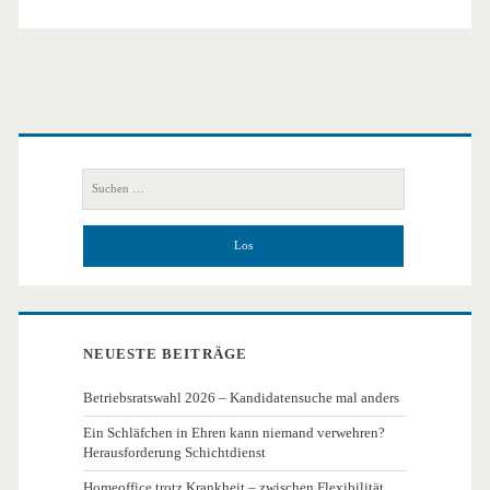
Lehrlinge
Primäre
Seitenleiste
Suchen
nach:
NEUESTE BEITRÄGE
Betriebsratswahl 2026 – Kandidatensuche mal anders
Ein Schläfchen in Ehren kann niemand verwehren?
Herausforderung Schichtdienst
Homeoffice trotz Krankheit – zwischen Flexibilität