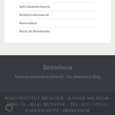
Individualarbeitsrecht
Kollektivarbeitsrecht
Kuriositäten
Recht für Betriebsräte
Betriebsrat
R(r)echt verständlich gemacht - Der Betriebsrat Blog
POKO INSTITUT MÜNSTER - KAISER-WILHELM-
RING 3A - 48145 MÜNSTER - TEL: 0251 1350-0 |
DATENSCHUTZ
|
IMPRESSUM