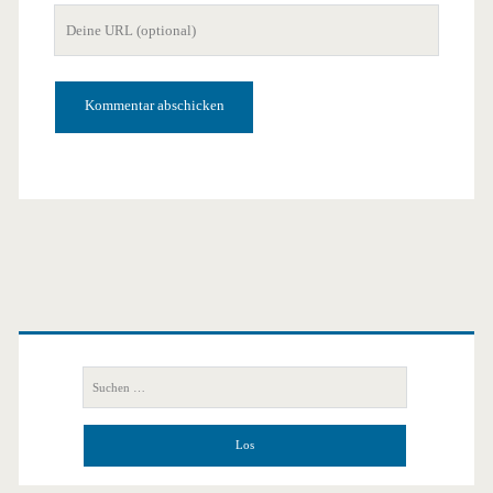
Deine
Adresse
Website-
URL
Primäre
Seitenleiste
Suchen
nach: