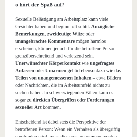
o hört der Spaß auf?
Sexuelle Belästigung am Arbeitsplatz kann viele
Gesichter haben und beginnt oft subtil.
Anzügliche
Bemerkungen
,
zweideutige Witze
oder
unangebrachte Kommentare
mögen harmlos
erscheinen, können jedoch für die betroffene Person
grenzüberschreitend und verletzend sein.
Unerwünschter Körperkontakt
wie
ungefragtes
Anfassen
oder
Umarmen
gehört ebenso dazu wie das
Teilen von unangemessenen Inhalten
– etwa Bildern
oder Nachrichten, die im Arbeitsumfeld nichts zu
suchen haben. In schwerwiegenden Fällen kann es
sogar zu
direkten Übergriffen
oder
Forderungen
sexueller Art
kommen.
Entscheidend ist dabei stets die Perspektive der
betroffenen Person: Wenn ein Verhalten als übergriffig
empfunden wird, muss dies ernst genommen werden.