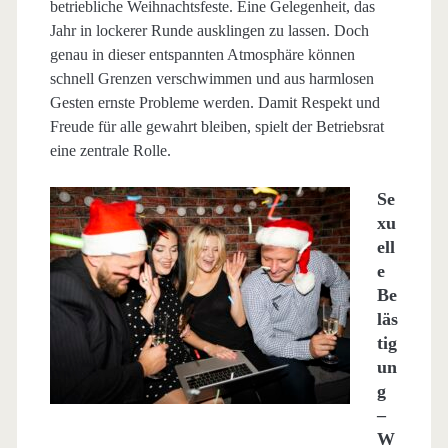
betriebliche Weihnachtsfeste. Eine Gelegenheit, das
Jahr in lockerer Runde ausklingen zu lassen. Doch
genau in dieser entspannten Atmosphäre können
schnell Grenzen verschwimmen und aus harmlosen
Gesten ernste Probleme werden. Damit Respekt und
Freude für alle gewahrt bleiben, spielt der Betriebsrat
eine zentrale Rolle.
Se
xu
ell
e
Be
läs
tig
un
g
–
W