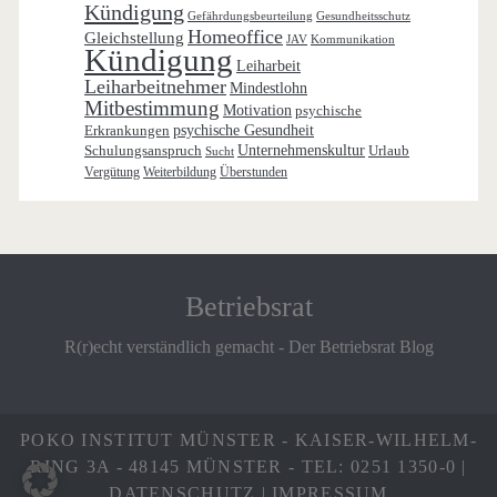
Kündigung
Gefährdungsbeurteilung
Gesundheitsschutz
Homeoffice
Gleichstellung
JAV
Kommunikation
Kündigung
Leiharbeit
Leiharbeitnehmer
Mindestlohn
Mitbestimmung
Motivation
psychische
Erkrankungen
psychische Gesundheit
Schulungsanspruch
Unternehmenskultur
Urlaub
Sucht
Vergütung
Weiterbildung
Überstunden
Betriebsrat
R(r)echt verständlich gemacht - Der Betriebsrat Blog
POKO INSTITUT MÜNSTER - KAISER-WILHELM-
RING 3A - 48145 MÜNSTER - TEL: 0251 1350-0 |
DATENSCHUTZ
|
IMPRESSUM