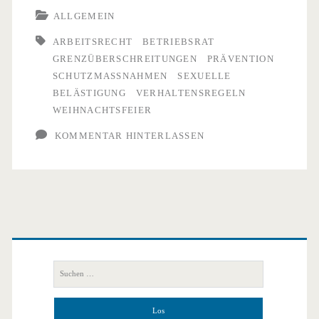
ALLGEMEIN
Grenzen
ARBEITSRECHT
BETRIEBSRAT
setzen
GRENZÜBERSCHREITUNGEN
PRÄVENTION
gegen
SCHUTZMASSNAHMEN
SEXUELLE
BELÄSTIGUNG
VERHALTENSREGELN
sexuelle
WEIHNACHTSFEIER
Belästigung
KOMMENTAR HINTERLASSEN
Primäre
Seitenleiste
Suchen
nach: