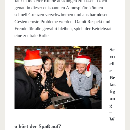
Jahr in lockerer Runde ausklingen zu lassen. Doch
genau in dieser entspannten Atmosphäre können
schnell Grenzen verschwimmen und aus harmlosen
Gesten ernste Probleme werden. Damit Respekt und
Freude für alle gewahrt bleiben, spielt der Betriebsrat
eine zentrale Rolle.
Se
xu
ell
e
Be
läs
tig
un
g
–
W
o hört der Spaß auf?