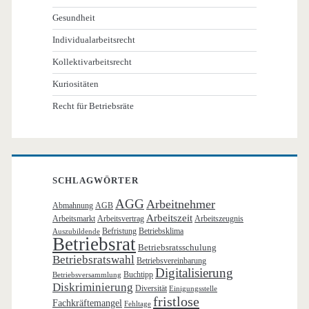
Gesundheit
Individualarbeitsrecht
Kollektivarbeitsrecht
Kuriositäten
Recht für Betriebsräte
SCHLAGWÖRTER
AGG
Arbeitnehmer
Abmahnung
AGB
Arbeitszeit
Arbeitsmarkt
Arbeitsvertrag
Arbeitszeugnis
Befristung
Betriebsklima
Auszubildende
Betriebsrat
Betriebsratsschulung
Betriebsratswahl
Betriebsvereinbarung
Digitalisierung
Buchtipp
Betriebsversammlung
Diskriminierung
Diversität
Einigungsstelle
fristlose
Fachkräftemangel
Fehltage