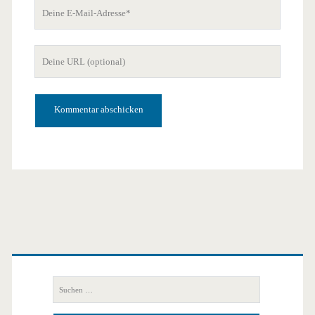
Deine
E-
Mail-
Deine
Adresse
Website-
URL
Primäre
Seitenleiste
Suchen
nach: