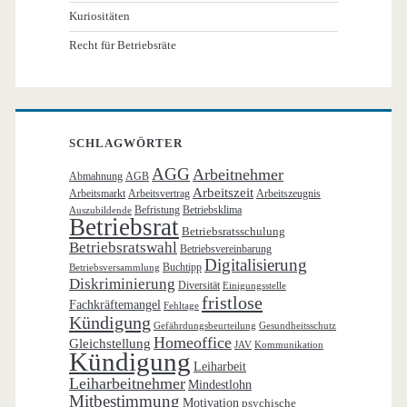
Kuriositäten
Recht für Betriebsräte
SCHLAGWÖRTER
AGG
Arbeitnehmer
Abmahnung
AGB
Arbeitszeit
Arbeitsmarkt
Arbeitsvertrag
Arbeitszeugnis
Befristung
Betriebsklima
Auszubildende
Betriebsrat
Betriebsratsschulung
Betriebsratswahl
Betriebsvereinbarung
Digitalisierung
Buchtipp
Betriebsversammlung
Diskriminierung
Diversität
Einigungsstelle
fristlose
Fachkräftemangel
Fehltage
Kündigung
Gefährdungsbeurteilung
Gesundheitsschutz
Homeoffice
Gleichstellung
JAV
Kommunikation
Kündigung
Leiharbeit
Leiharbeitnehmer
Mindestlohn
Mitbestimmung
Motivation
psychische