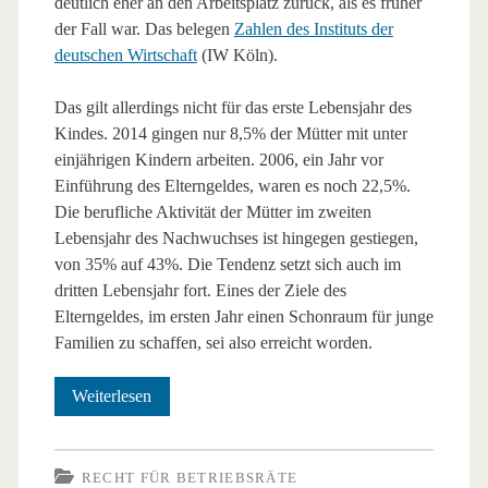
deutlich eher an den Arbeitsplatz zurück, als es früher
der Fall war. Das belegen
Zahlen des Instituts der
deutschen Wirtschaft
(IW Köln).
Das gilt allerdings nicht für das erste Lebensjahr des
Kindes. 2014 gingen nur 8,5% der Mütter mit unter
einjährigen Kindern arbeiten. 2006, ein Jahr vor
Einführung des Elterngeldes, waren es noch 22,5%.
Die berufliche Aktivität der Mütter im zweiten
Lebensjahr des Nachwuchses ist hingegen gestiegen,
von 35% auf 43%. Die Tendenz setzt sich auch im
dritten Lebensjahr fort. Eines der Ziele des
Elterngeldes, im ersten Jahr einen Schonraum für junge
Familien zu schaffen, sei also erreicht worden.
Elterngeld:
Weiterlesen
Ziel
erreicht?
RECHT FÜR BETRIEBSRÄTE