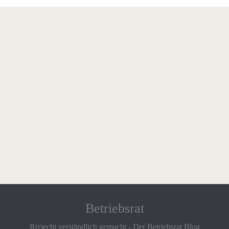
Betriebsrat
R(r)echt verständlich gemacht - Der Betriebsrat Blog