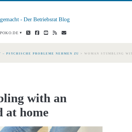
 gemacht - Der Betriebsrat Blog
twitter
facebook
youtube
rss
E-
POKO.DE
Mail
KT – PSYCHISCHE PROBLEME NEHMEN ZU
>
WOMAN STUMBLING WIT
ing with an
rd at home