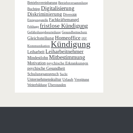
Betriebsvereinbarung
Betriebsversammlung
Digitalisierung
Buchtipp
Diskriminierung
Diversität
Fachkräftemangel
Einigungsstelle
fristlose Kündigung
Fehltage
Gefährdungsbeurteilung
Gesundheitsschutz
Homeoffice
Gleichstellung
JAV
Kündigung
Kommunikation
Leiharbeitnehmer
Leiharbeit
Mitbestimmung
Mindestlohn
Motivation
psychische Erkrankungen
psychische Gesundheit
Schulungsanspruch
Sucht
Unternehmenskultur
Urlaub
Vergütung
Weiterbildung
Überstunden