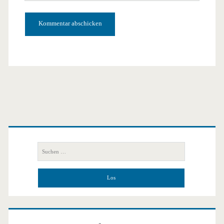
URL
Primäre
Seitenleiste
Suchen
nach: