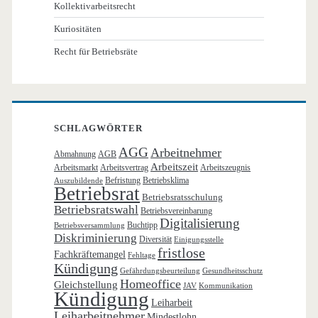
Kollektivarbeitsrecht
Kuriositäten
Recht für Betriebsräte
SCHLAGWÖRTER
AGG
Arbeitnehmer
Abmahnung
AGB
Arbeitszeit
Arbeitsmarkt
Arbeitsvertrag
Arbeitszeugnis
Befristung
Betriebsklima
Auszubildende
Betriebsrat
Betriebsratsschulung
Betriebsratswahl
Betriebsvereinbarung
Digitalisierung
Buchtipp
Betriebsversammlung
Diskriminierung
Diversität
Einigungsstelle
fristlose
Fachkräftemangel
Fehltage
Kündigung
Gefährdungsbeurteilung
Gesundheitsschutz
Homeoffice
Gleichstellung
JAV
Kommunikation
Kündigung
Leiharbeit
Leiharbeitnehmer
Mindestlohn