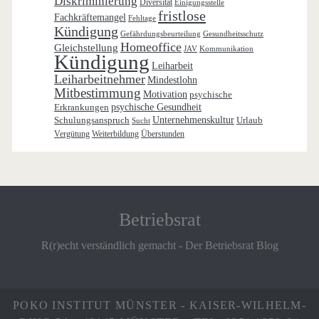
Diskriminierung
Diversität
Einigungsstelle
fristlose
Fachkräftemangel
Fehltage
Kündigung
Gefährdungsbeurteilung
Gesundheitsschutz
Homeoffice
Gleichstellung
JAV
Kommunikation
Kündigung
Leiharbeit
Leiharbeitnehmer
Mindestlohn
Mitbestimmung
Motivation
psychische
Erkrankungen
psychische Gesundheit
Schulungsanspruch
Unternehmenskultur
Urlaub
Sucht
Vergütung
Weiterbildung
Überstunden
Betriebsrat
R(r)echt verständlich gemacht - Der Betriebsrat Blog
POKO INSTITUT MÜNSTER - KAISER-WILHELM-