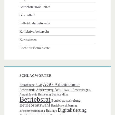
Betriebsratswahl 2026
Gesundheit
Individualarbeitsrecht
Kollektivarbeitsrecht
Kuriositäten
Recht für Betriebsräte
SCHLAGWÖRTER
AGG
Arbeitnehmer
Abmahnung
AGB
Arbeitszeit
Arbeitsmarkt
Arbeitsvertrag
Arbeitszeugnis
Befristung
Betriebsklima
Auszubildende
Betriebsrat
Betriebsratsschulung
Betriebsratswahl
Betriebsvereinbarung
Digitalisierung
Buchtipp
Betriebsversammlung