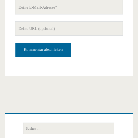
Deine
E-
Mail-
Deine
Adresse
Website-
URL
Primäre
Seitenleiste
Suchen
nach: