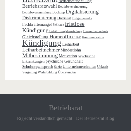
Betriebsratsschulung
Betriebsratswahl
Betriebsvereinbarung
Digitalisierung
Buchtipp
Betriebsversammlung
Diskriminierung
Diversität
Einigungsstelle
fristlose
Fachkräftemangel
Fehltage
Kündigung
Gefährdungsbeurteilung
Gesundheitsschutz
Homeoffice
Gleichstellung
JAV
Kommunikation
Kündigung
Leiharbeit
Leiharbeitnehmer
Mindestlohn
Mitbestimmung
Motivation
psychische
Erkrankungen
psychische Gesundheit
Schulungsanspruch
Unternehmenskultur
Urlaub
Sucht
Vergütung
Weiterbildung
Überstunden
Betriebsrat
R(r)echt verständlich gemacht - Der Betriebsrat Blog