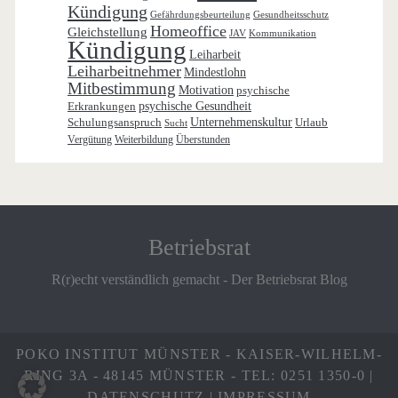
Kündigung
Gefährdungsbeurteilung
Gesundheitsschutz
Homeoffice
Gleichstellung
JAV
Kommunikation
Kündigung
Leiharbeit
Leiharbeitnehmer
Mindestlohn
Mitbestimmung
Motivation
psychische
Erkrankungen
psychische Gesundheit
Schulungsanspruch
Unternehmenskultur
Urlaub
Sucht
Vergütung
Weiterbildung
Überstunden
Betriebsrat
R(r)echt verständlich gemacht - Der Betriebsrat Blog
POKO INSTITUT MÜNSTER - KAISER-WILHELM-
RING 3A - 48145 MÜNSTER - TEL: 0251 1350-0 |
DATENSCHUTZ
|
IMPRESSUM