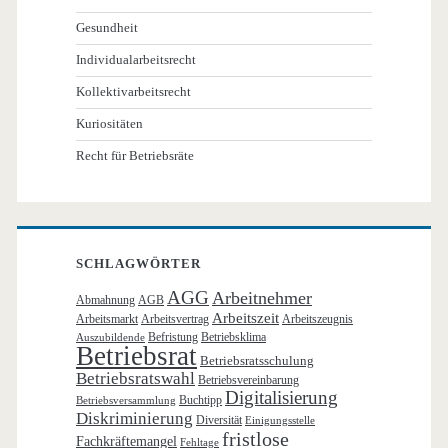
Gesundheit
Individualarbeitsrecht
Kollektivarbeitsrecht
Kuriositäten
Recht für Betriebsräte
SCHLAGWÖRTER
AGG
Arbeitnehmer
Abmahnung
AGB
Arbeitszeit
Arbeitsmarkt
Arbeitsvertrag
Arbeitszeugnis
Befristung
Betriebsklima
Auszubildende
Betriebsrat
Betriebsratsschulung
Betriebsratswahl
Betriebsvereinbarung
Digitalisierung
Buchtipp
Betriebsversammlung
Diskriminierung
Diversität
Einigungsstelle
fristlose
Fachkräftemangel
Fehltage