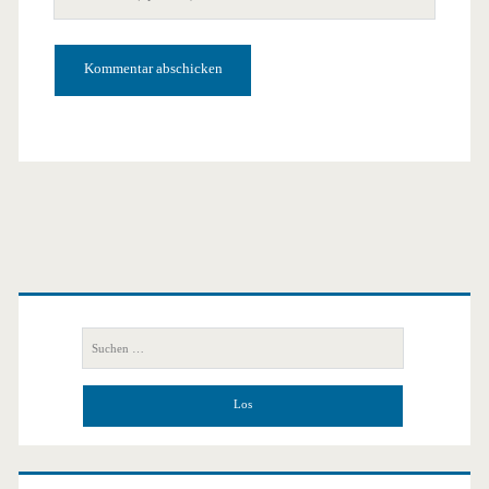
Website-
URL
Primäre
Seitenleiste
Suchen
nach: