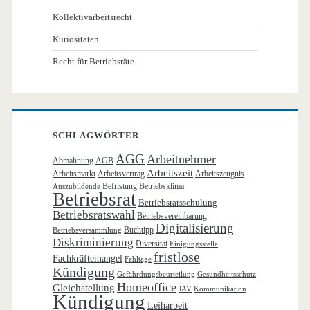
Kollektivarbeitsrecht
Kuriositäten
Recht für Betriebsräte
SCHLAGWÖRTER
AGG
Arbeitnehmer
Abmahnung
AGB
Arbeitszeit
Arbeitsmarkt
Arbeitsvertrag
Arbeitszeugnis
Befristung
Betriebsklima
Auszubildende
Betriebsrat
Betriebsratsschulung
Betriebsratswahl
Betriebsvereinbarung
Digitalisierung
Buchtipp
Betriebsversammlung
Diskriminierung
Diversität
Einigungsstelle
fristlose
Fachkräftemangel
Fehltage
Kündigung
Gefährdungsbeurteilung
Gesundheitsschutz
Homeoffice
Gleichstellung
JAV
Kommunikation
Kündigung
Leiharbeit