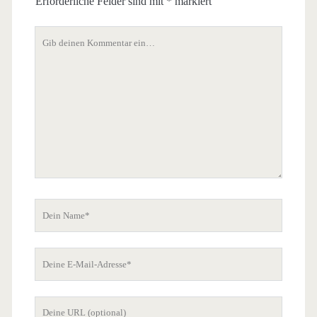
Erforderliche Felder sind mit
*
markiert
Dein
Kommentar
Dein
Name
Deine
E-
Mail-
Deine
Adresse