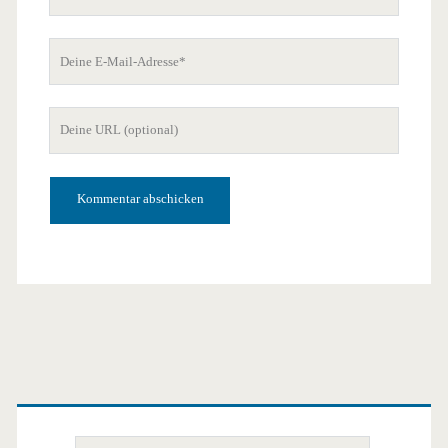
Name
Deine
E-
Mail-
Deine
Adresse
Website-
URL
Primäre
Suchen