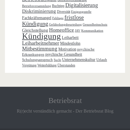
Betriebsvereinbarung
Digitalisierung
Buchtipp
Betriebsversammlung
Diskriminierung
Diversität
Einigungsstelle
fristlose
Fachkräftemangel
Fehltage
Kündigung
Gefährdungsbeurteilung
Gesundheitsschutz
Homeoffice
Gleichstellung
JAV
Kommunikation
Kündigung
Leiharbeit
Leiharbeitnehmer
Mindestlohn
Mitbestimmung
Motivation
psychische
Erkrankungen
psychische Gesundheit
Schulungsanspruch
Unternehmenskultur
Urlaub
Sucht
Vergütung
Weiterbildung
Überstunden
Betriebsrat
R(r)echt verständlich gemacht - Der Betriebsrat Blog