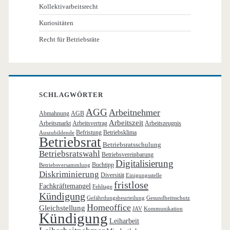
Kollektivarbeitsrecht
Kuriositäten
Recht für Betriebsräte
SCHLAGWÖRTER
AGG
Arbeitnehmer
Abmahnung
AGB
Arbeitszeit
Arbeitsmarkt
Arbeitsvertrag
Arbeitszeugnis
Befristung
Betriebsklima
Auszubildende
Betriebsrat
Betriebsratsschulung
Betriebsratswahl
Betriebsvereinbarung
Digitalisierung
Buchtipp
Betriebsversammlung
Diskriminierung
Diversität
Einigungsstelle
fristlose
Fachkräftemangel
Fehltage
Kündigung
Gefährdungsbeurteilung
Gesundheitsschutz
Homeoffice
Gleichstellung
JAV
Kommunikation
Kündigung
Leiharbeit