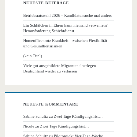
NEUESTE BEITRÄGE
Betriebsratswahl 2026 – Kandidatensuche mal anders
Ein Schläfchen in Ehren kann niemand verwehren?
Herausforderung Schichtdienst
Homeoffice trotz Krankheit – zwischen Flexibilität
und Gesundheitsrisiken
(kein Titel)
Viele gut ausgebildete Migranten überlegen
Deutschland wieder zu verlassen
NEUESTE KOMMENTARE
Sabine Schultz
zu
Zwei Tage Kündigungsfrist…
Nicole
zu
Zwei Tage Kündigungsfrist…
Sabine Schultz
zu
Pilotprojekt Vier-Tage-Woche