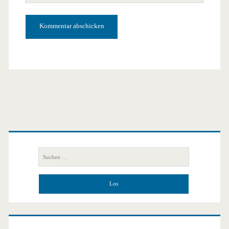
URL
Primäre
Seitenleiste
Suchen
nach: