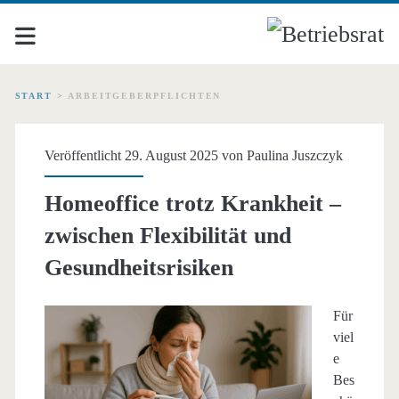
START
>
ARBEITGEBERPFLICHTEN
Schlagwort:
Veröffentlicht 29. August 2025 von
Paulina Juszczyk
<span>Arbeitgeberpflich
Homeoffice trotz Krankheit –
zwischen Flexibilität und
Gesundheitsrisiken
Für
viel
e
Bes