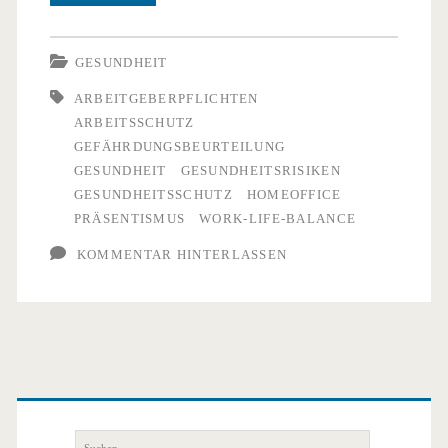
trotz
Krankheit
GESUNDHEIT
–
ARBEITGEBERPFLICHTEN
ARBEITSSCHUTZ
zwischen
GEFÄHRDUNGSBEURTEILUNG
Flexibilität
GESUNDHEIT
GESUNDHEITSRISIKEN
GESUNDHEITSSCHUTZ
HOMEOFFICE
und
PRÄSENTISMUS
WORK-LIFE-BALANCE
Gesundheitsrisiken
KOMMENTAR HINTERLASSEN
Primäre
Seitenleiste
Suchen