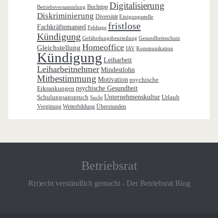
Digitalisierung
Buchtipp
Betriebsversammlung
Diskriminierung
Diversität
Einigungsstelle
fristlose
Fachkräftemangel
Fehltage
Kündigung
Gefährdungsbeurteilung
Gesundheitsschutz
Homeoffice
Gleichstellung
JAV
Kommunikation
Kündigung
Leiharbeit
Leiharbeitnehmer
Mindestlohn
Mitbestimmung
Motivation
psychische
Erkrankungen
psychische Gesundheit
Schulungsanspruch
Unternehmenskultur
Urlaub
Sucht
Vergütung
Weiterbildung
Überstunden
Betriebsrat
R(r)echt verständlich gemacht - Der Betriebsrat Blog