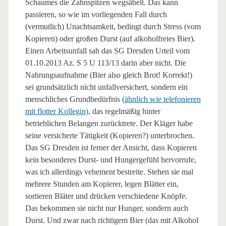
Schaumes die Zahnspitzen wegsäbelt. Das kann
passieren, so wie im vorliegenden Fall durch
(vermutlich) Unachtsamkeit, bedingt durch Stress (vom
Kopieren) oder großen Durst (auf alkoholfreies Bier).
Einen Arbeitsunfall sah das SG Dresden Urteil vom
01.10.2013 Az. S 5 U 113/13 darin aber nicht. Die
Nahrungsaufnahme (Bier also gleich Brot! Korrekt!)
sei grundsätzlich nicht unfallversichert, sondern ein
menschliches Grundbedürfnis (
ähnlich wie telefonieren
mit flotter Kollegin)
, das regelmäßig hinter
betrieblichen Belangen zurücktrete. Der Kläger habe
seine versicherte Tätigkeit (Kopieren?) unterbrochen.
Das SG Dresden ist ferner der Ansicht, dass Kopieren
kein besonderes Durst- und Hungergefühl hervorrufe,
was ich allerdings vehement bestreite. Stehen sie mal
mehrere Stunden am Kopierer, legen Blätter ein,
sortieren Bläter und drücken verschiedene Knöpfe.
Das bekommen sie nicht nur Hunger, sondern auch
Durst. Und zwar nach richtigem Bier (das mit Alkohol