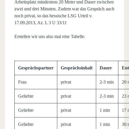
Arbeitsplatz mindestens 20 Meter und Dauer zwischen
zwei und drei Minuten. Zudem war das Gespräch auch
noch privat, so das hessische LSG Urteil v.
17.09.2013, Az. L 3 U 33/11
Erstellen wir uns also mal eine Tabelle.
Gesprächspartner
Gesprächsinhalt
Dauer
Ent
Frau
privat
2-3 min
20 
Geliebte
privat
2-3 min
23 
Geliebte
privat
1 min
17 
Geliebte
privat
1 min
30 