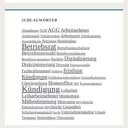
SCHLAGWÖRTER
AGG
Arbeitnehmer
Abmahnung
AGB
Arbeitszeit
Arbeitsmarkt
Arbeitsvertrag
Arbeitszeugnis
Befristung
Betriebsklima
Auszubildende
Betriebsrat
Betriebsratsschulung
Betriebsratswahl
Betriebsvereinbarung
Digitalisierung
Buchtipp
Betriebsversammlung
Diskriminierung
Diversität
Einigungsstelle
fristlose
Fachkräftemangel
Fehltage
Kündigung
Gefährdungsbeurteilung
Gesundheitsschutz
Homeoffice
Gleichstellung
JAV
Kommunikation
Kündigung
Leiharbeit
Leiharbeitnehmer
Mindestlohn
Mitbestimmung
Motivation
psychische
Erkrankungen
psychische Gesundheit
Schulungsanspruch
Unternehmenskultur
Urlaub
Sucht
Vergütung
Weiterbildung
Überstunden