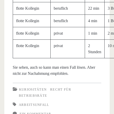
flotte Kollegin
beruflich
22 min
3 B
flotte Kollegin
beruflich
4 min
1 B
flotte Kollegin
privat
1 min
2 m
flotte Kollegin
privat
2
10 
Stunden
Sie sehen, auch so kann man einen Fall lösen. Aber
nicht zur Nachahmung empfohlen.
KURIOSITÄTEN
RECHT FÜR
BETRIEBSRÄTE
ARBEITSUNFALL
EIN KOMMENTAR