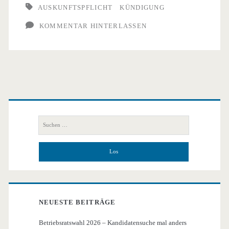
AUSKUNFTSPFLICHT
KÜNDIGUNG
Rheinland-
KOMMENTAR HINTERLASSEN
Pfalz
Urteil
v.
09.10.2012
Primäre
Az.
Seitenleiste
Suchen
3
nach:
Sa
247/12
NEUESTE BEITRÄGE
Betriebsratswahl 2026 – Kandidatensuche mal anders