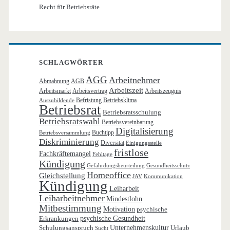
Recht für Betriebsräte
SCHLAGWÖRTER
AGG
Arbeitnehmer
Abmahnung
AGB
Arbeitszeit
Arbeitsmarkt
Arbeitsvertrag
Arbeitszeugnis
Befristung
Betriebsklima
Auszubildende
Betriebsrat
Betriebsratsschulung
Betriebsratswahl
Betriebsvereinbarung
Digitalisierung
Buchtipp
Betriebsversammlung
Diskriminierung
Diversität
Einigungsstelle
fristlose
Fachkräftemangel
Fehltage
Kündigung
Gefährdungsbeurteilung
Gesundheitsschutz
Homeoffice
Gleichstellung
JAV
Kommunikation
Kündigung
Leiharbeit
Leiharbeitnehmer
Mindestlohn
Mitbestimmung
Motivation
psychische
Erkrankungen
psychische Gesundheit
Schulungsanspruch
Unternehmenskultur
Urlaub
Sucht